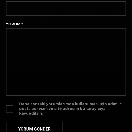
YORUM
*
Daha sonraki yorumlarımda kullanılması için adım, e-
posta adresim ve site adresim bu tarayıcıya
kaydedilsin.