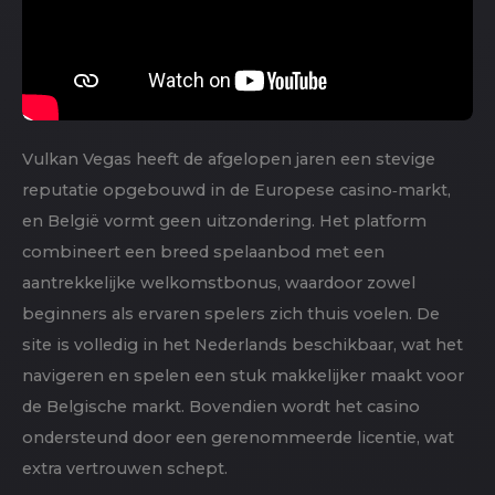
Vulkan Vegas heeft de afgelopen jaren een stevige
reputatie opgebouwd in de Europese casino‑markt,
en België vormt geen uitzondering. Het platform
combineert een breed spelaanbod met een
aantrekkelijke welkomstbonus, waardoor zowel
beginners als ervaren spelers zich thuis voelen. De
site is volledig in het Nederlands beschikbaar, wat het
navigeren en spelen een stuk makkelijker maakt voor
de Belgische markt. Bovendien wordt het casino
ondersteund door een gerenommeerde licentie, wat
extra vertrouwen schept.