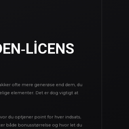
NTS
ske 50x eller mere. Se også på, om
lke spil, der tæller med i
DEN‑LICENS