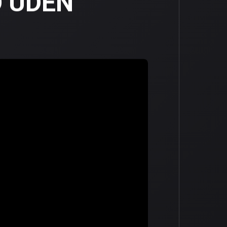
NS –
SK GUIDE
O UDEN