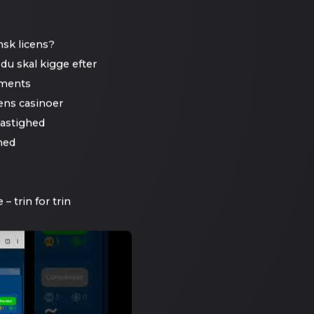
ANASAYFA
KURUMSAL
NELER YAPIYORUZ?
GALE
nsk licens?
du skal kigge efter
ements
ens casinoer
astighed
rhed
 trin for trin