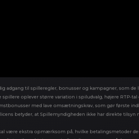
dig adgang til spilleregler, bonusser og kampagner, som de