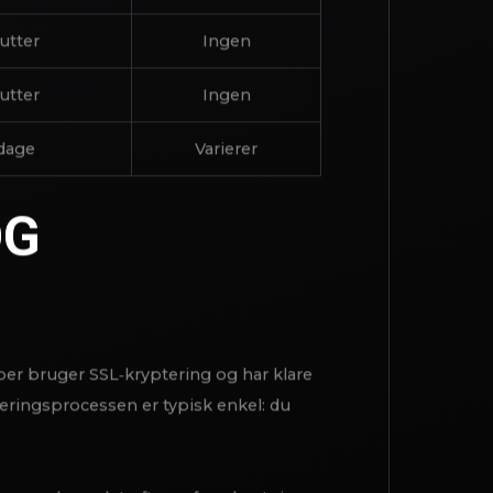
rførsler). Det er en god idé at teste en
gstid
Gebyr
dage
Ingen
utter
Ingen
utter
Ingen
dage
Varierer
OG