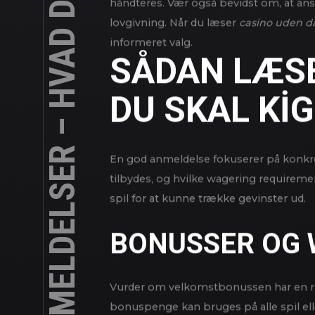
CASINO UDEN DANSK LICENS ANMELDELSER – HVAD DU SKAL VIDE
undvære på grund af regulering. Mange s
Samtidig kan du finde eksklusive velk
vigtigt at forstå, at fraværet af en dan
For danske spillere betyder det, at du
håndteres. Vær også bevidst om, at ans
lovgivning. Når du læser
casino uden d
informeret valg.
SÅDAN LÆSE
DU SKAL KI
En god anmeldelse fokuserer på konkret
tilbydes, og hvilke wagering requireme
spil for at kunne trække gevinster ud.