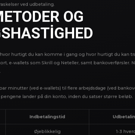
dt om spillernes opmærksomhed, og derfor er deres bonusp
s, reload‑bonus, gratis spins og cash‑back‑tilbud er alminde
r er kun gældende i de første 24 timer efter registrering.
gner introduceres. Nogle casinoer har en “loyalitetstabel”, h
ller eksklusive turneringer. Når du sammenligner, så kig ef
raskelser ved udbetaling.
METODER OG
GSHASTIGHED
hvor hurtigt du kan komme i gang og hvor hurtigt du kan træ
ort, e‑wallets som Skrill og Neteller, samt bankoverførsler. 
.