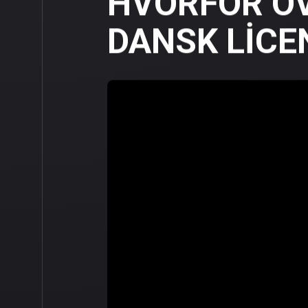
CASINO U
ANMELDEL
HVORFOR OV
DANSK LICE