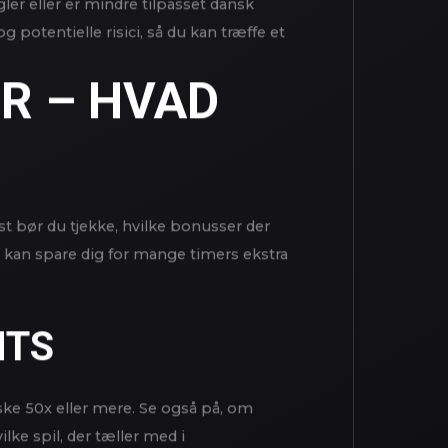
l og mere fleksible indbetalingsgrænser.
taling mere attraktiv. Det er dog
n med sikkerheden.
r accepteres, og hvordan udbetalinger
er eller er mindre tilpasset dansk
og potentielle risici, så du kan træffe et
R – HVAD
t bør du tjekke, hvilke bonusser der
r kan spare dig for mange timers ekstra