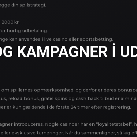
WAGERING REQUIREME
lig omsætningskrav på f.eks. 20‑30x i stedet for urealisti
 kun på udvalgte slots og bordspil. En klar oversigt over hvi
gge din spilstrategi.
 2000 kr.
or hurtig udbetaling.
 kan anvendes i live casino eller sportsbetting.
G KAMPAGNER I U