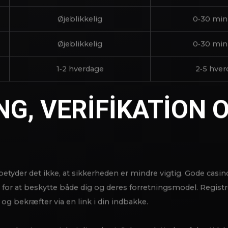
ar minutter (ved e‑wallets) til flere arbejdsdage (ved bankove
 at pengene lander på din konto, inden du satser større beløb.
Indbetalingstid
Udbetalin
Øjeblikkelig
1‑3 hver
Øjeblikkelig
0‑30 min
Øjeblikkelig
0‑30 min
1‑2 hverdage
2‑5 hver
NG, VERIFIKATION 