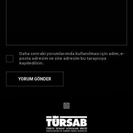
Daha sonraki yorumlarımda kullanılması için adım, e-
posta adresim ve site adresim bu tarayıcıya
kaydedilsin.