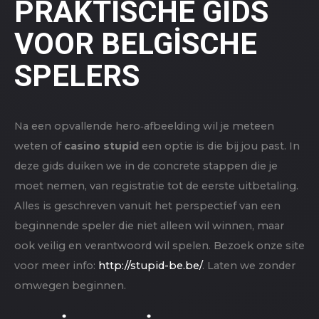
PRAKTISCHE GIDS
VOOR BELGISCHE
SPELERS
Na een opvallende hero‑afbeelding wil je meteen
weten of
casino stupid
een optie is die bij jou past. In
deze gids duiken we in de concrete stappen die je
moet nemen, van registratie tot de eerste uitbetaling.
Alles is geschreven vanuit het perspectief van een
beginnende speler die niet alleen wil winnen, maar
ook veilig en verantwoord wil spelen. Bezoek onze site
voor meer info:
http://stupid-be.be/
. Laten we zonder
omwegen beginnen.