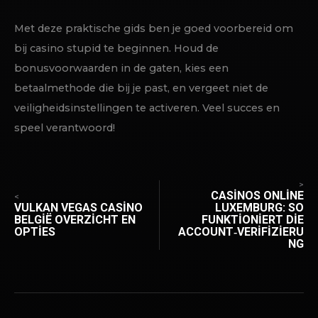
Met deze praktische gids ben je goed voorbereid om
bij casino stupid te beginnen. Houd de
bonusvoorwaarden in de gaten, kies een
betaalmethode die bij je past, en vergeet niet de
veiligheidsinstellingen te activeren. Veel succes en
speel verantwoord!
>
CASINOS ONLINE
<
VULKAN VEGAS CASINO
LUXEMBURG: SO
BELGIË OVERZICHT EN
FUNKTIONIERT DIE
OPTIES
ACCOUNT‑VERIFIZIERU
NG