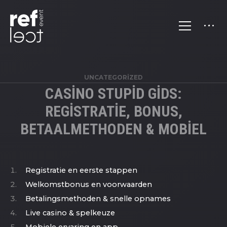
UNCATEGORIZED
CASINO STUPID GIDS:
REGISTRATIE, BONUS,
BETAALMETHODEN & MOBIEL
Registratie en eerste stappen
Welkomstbonus en voorwaarden
Betalingsmethoden & snelle opnames
Live casino & spelkeuze
Mobiele ervaring en app