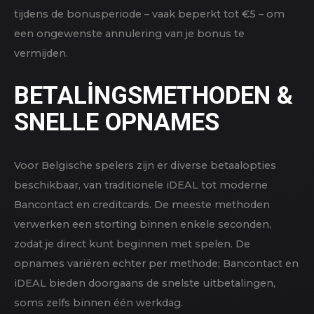
tijdens de bonusperiode – vaak beperkt tot €5 – om
een ongewenste annulering van je bonus te
vermijden.
BETALINGSMETHODEN &
SNELLE OPNAMES
Voor Belgische spelers zijn er diverse betaalopties
beschikbaar, van traditionele iDEAL tot moderne
Bancontact en creditcards. De meeste methoden
verwerken een storting binnen enkele seconden,
zodat je direct kunt beginnen met spelen. De
opnames variëren echter per methode; Bancontact en
iDEAL bieden doorgaans de snelste uitbetalingen,
soms zelfs binnen één werkdag.