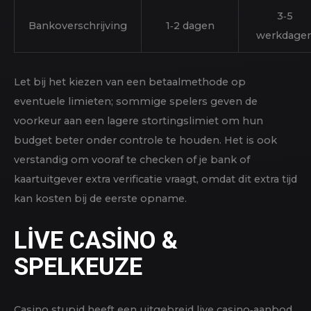
3‑5
Bankoverschrijving
1‑2 dagen
werkdage
Let bij het kiezen van een betaalmethode op
eventuele limieten; sommige spelers geven de
voorkeur aan een lagere stortingslimiet om hun
budget beter onder controle te houden. Het is ook
verstandig om vooraf te checken of je bank of
kaartuitgever extra verificatie vraagt, omdat dit extra tijd
kan kosten bij de eerste opname.
LIVE CASINO &
SPELKEUZE
Casino stupid heeft een uitgebreid live casino‑aanbod