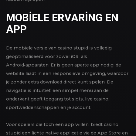
MOBIELE ERVARING EN
APP
De mobiele versie van casino stupid is volledig
geoptimaliseerd voor zowel iOS‑ als
Android‑apparaten. Er is geen aparte app nodig; de
website laadt in een responsieve omgeving, waardoor
je zonder extra download direct kunt spelen. De
navigatie is intuïtief: een simpel menu aan de
onderkant geeft toegang tot slots, live casino,
sportweddenschappen en je account.
Voor spelers die toch een app willen, biedt casino
stupid een lichte native applicatie via de App Store en