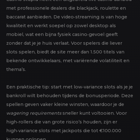
met professionele dealers die blackjack, roulette en
baccarat aanbieden. De video‑streaming is van hoge
kwaliteit en werkt soepel op zowel desktop als
mobiel, wat een bijna fysiek casino‑gevoel geeft
zonder dat je je huis verlaat. Voor spelers die liever
slots spelen, biedt de site meer dan 1.500 titels van
bekende ontwikkelaars, met variërende volatiliteit en
thema’s.
Een praktische tip: start met low‑variance slots als je je
bankroll wilt behouden tijdens de bonusperiode. Deze
spellen geven vaker kleine winsten, waardoor je de
wagering requirements
sneller kunt voltooien. Voor
high‑rollers die van grote risico’s houden, zijn er
high‑variance slots met jackpots die tot €100.000
kunnen oplopen.