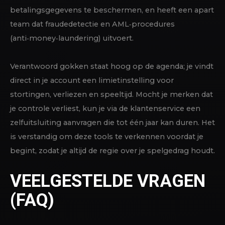
betalingsgegevens te beschermen, en heeft een apart
team dat fraudedetectie en AML‑procedures
(anti‑money‑laundering) uitvoert.
Verantwoord gokken staat hoog op de agenda; je vindt
direct in je account een limietinstelling voor
stortingen, verliezen en speeltijd. Mocht je merken dat
je controle verliest, kun je via de klantenservice een
zelfuitsluiting aanvragen die tot één jaar kan duren. Het
is verstandig om deze tools te verkennen voordat je
begint, zodat je altijd de regie over je spelgedrag houdt.
VEELGESTELDE VRAGEN
(FAQ)