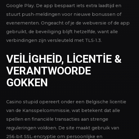
Google Play. De app bespaart iets extra laadtijd en
stuurt push‑meldingen voor nieuwe bonussen of
evenementen. Ongeacht of je de webversie of de app
gebruikt, de beveiliging blijft hetzelfde, want alle
verbindingen zijn versleuteld met TLS‑1.3.
VEILIGHEID, LICENTIE &
VERANTWOORDE
GOKKEN
Casino stupid opereert onder een Belgische licentie
van de Kansspelcommissie, wat betekent dat alle
spellen en financiële transacties aan strenge
reguleringen voldoen. De site maakt gebruik van
256‑bit SSL‑encryptie om persoonlijke en