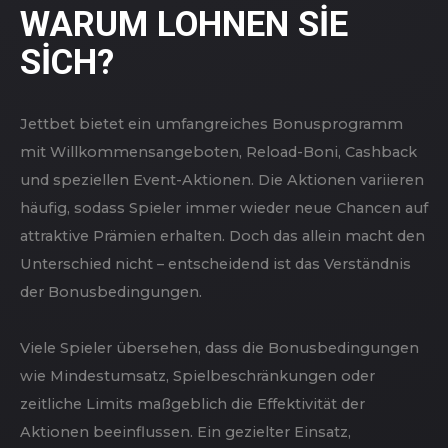
WARUM LOHNEN SIE
SICH?
Jettbet bietet ein umfangreiches Bonusprogramm
mit Willkommensangeboten, Reload-Boni, Cashback
und speziellen Event-Aktionen. Die Aktionen variieren
häufig, sodass Spieler immer wieder neue Chancen auf
attraktive Prämien erhalten. Doch das allein macht den
Unterschied nicht – entscheidend ist das Verständnis
der Bonusbedingungen.
Viele Spieler übersehen, dass die Bonusbedingungen
wie Mindestumsatz, Spielbeschränkungen oder
zeitliche Limits maßgeblich die Effektivität der
Aktionen beeinflussen. Ein gezielter Einsatz,