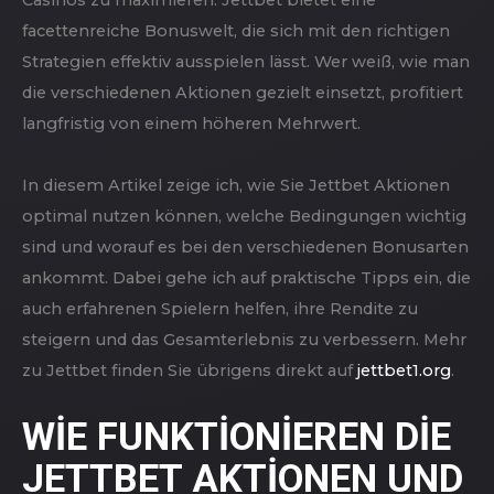
facettenreiche Bonuswelt, die sich mit den richtigen
Strategien effektiv ausspielen lässt. Wer weiß, wie man
die verschiedenen Aktionen gezielt einsetzt, profitiert
langfristig von einem höheren Mehrwert.
In diesem Artikel zeige ich, wie Sie Jettbet Aktionen
optimal nutzen können, welche Bedingungen wichtig
sind und worauf es bei den verschiedenen Bonusarten
ankommt. Dabei gehe ich auf praktische Tipps ein, die
auch erfahrenen Spielern helfen, ihre Rendite zu
steigern und das Gesamterlebnis zu verbessern. Mehr
zu Jettbet finden Sie übrigens direkt auf
jettbet1.org
.
WIE FUNKTIONIEREN DIE
JETTBET AKTIONEN UND