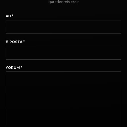
işaretlenmişlerdir
AD
*
E-POSTA
*
YORUM
*