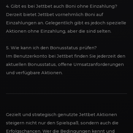
4. Gibt es bei Jettbet auch Boni ohne Einzahlung?
Derzeit bietet Jettbet vornehmlich Boni auf
Einzahlungen an. Gelegentlich gibt es jedoch spezielle
Aktionen ohne Einzahlung, aber die sind selten.
5. Wie kann ich den Bonusstatus prüfen?
Im Benutzerkonto bei Jettbet finden Sie jederzeit den
aktuellen Bonusstatus, offene Umsatzanforderungen
und verfügbare Aktionen.
Gezielt und strategisch genutzte Jettbet Aktionen
steigern nicht nur den Spielspaß, sondern auch die
Erfolgschancen. Wer die Bedingungen kennt und