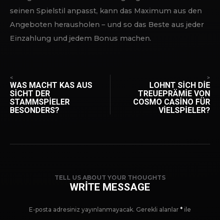
seinen Spielstil anpasst, kann das Maximum aus den
Angeboten herausholen – und so das Beste aus jeder
Einzahlung und jedem Bonus machen.
<
>
WAS MACHT KAS AUS
LOHNT SICH DIE
SICHT DER
TREUEPRÄMIE VON
STAMMSPIELER
COSMO CASINO FÜR
BESONDERS?
VIELSPIELER?
TELL US ABOUT YOUR THOUGHTS
WRITE MESSAGE
E-posta adresiniz yayınlanmayacak.
Gerekli alanlar
*
ile