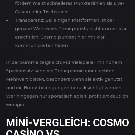
fördern meist schnelleres Punktezählen als Live-
Casino oder Tischspiele.
Transparenz: Bei einigen Plattformen ist der
genaue Wert eines Treuepunkts nicht immer klar
ersichtlich. Cosmo punktet hier mit klar
kommunizierten Raten.
In der Summe zeigt sich: Für Vielspieler mit hohem
Spieleinsatz kann die Treueprämie einen echten
Mehrwert bieten, besonders wenn sie aktiv genutzt
und die Bonusbedingungen berücksichtigt werden.
Wer hingegen nur sporadisch spielt, profitiert deutlich
weniger.
MINI-VERGLEICH: COSMO
CASINO VS.