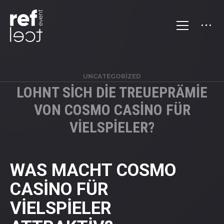
UNCATEGORIZED
LOHNT SICH DIE TREUEPRÄMIE
VON COSMO CASINO FÜR
VIELSPIELER?
WAS MACHT COSMO
CASINO FÜR
VIELSPIELER