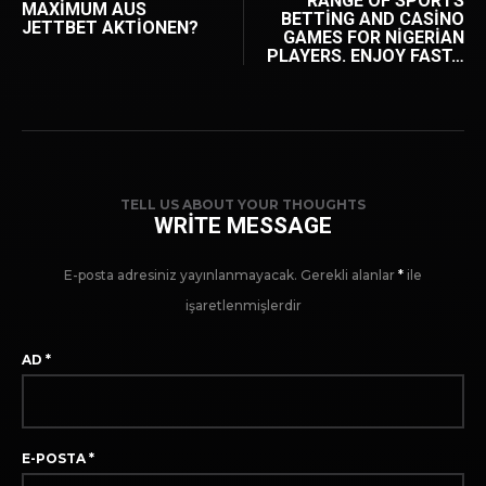
RANGE OF SPORTS
MAXIMUM AUS
BETTING AND CASINO
JETTBET AKTIONEN?
GAMES FOR NIGERIAN
PLAYERS. ENJOY FAST…
TELL US ABOUT YOUR THOUGHTS
WRITE MESSAGE
E-posta adresiniz yayınlanmayacak.
Gerekli alanlar
*
ile
işaretlenmişlerdir
AD
*
E-POSTA
*