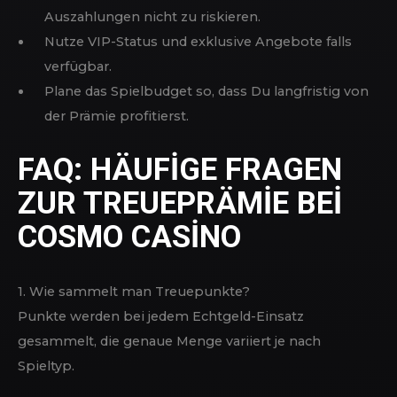
Auszahlungen nicht zu riskieren.
Nutze VIP-Status und exklusive Angebote falls
verfügbar.
Plane das Spielbudget so, dass Du langfristig von
der Prämie profitierst.
FAQ: HÄUFIGE FRAGEN
ZUR TREUEPRÄMIE BEI
COSMO CASINO
1. Wie sammelt man Treuepunkte?
Punkte werden bei jedem Echtgeld-Einsatz
gesammelt, die genaue Menge variiert je nach
Spieltyp.