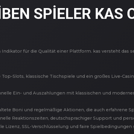
eich agiert.
ührenden Informationen zum Angebot finden Interessierte auf
o bequem entdecken und die Bonusbedingungen transparent 
BEN SPIELER KAS 
ndikator für die Qualität einer Plattform. kas versteht das s
he Top-Slots, klassische Tischspiele und ein großes Live-Ca
hnelle Ein- und Auszahlungen mit klassischen und moderne