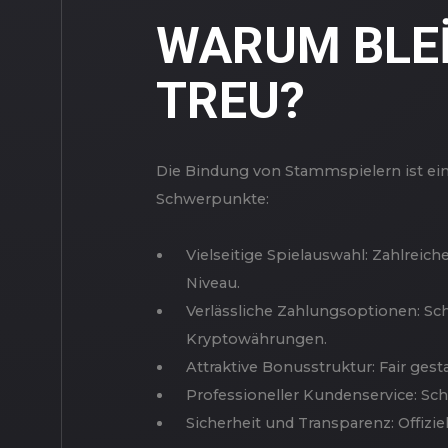
stressigen Situationen schnell und hilfr
Eine Übersicht mit Details und weiterf
Dort lässt sich das gesamte Portfoli
WARUM BLEI
TREU?
Die Bindung von Stammspielern ist ein I
Schwerpunkte:
Vielseitige Spielauswahl: Zahlreic
Niveau.
Verlässliche Zahlungsoptionen: Sc