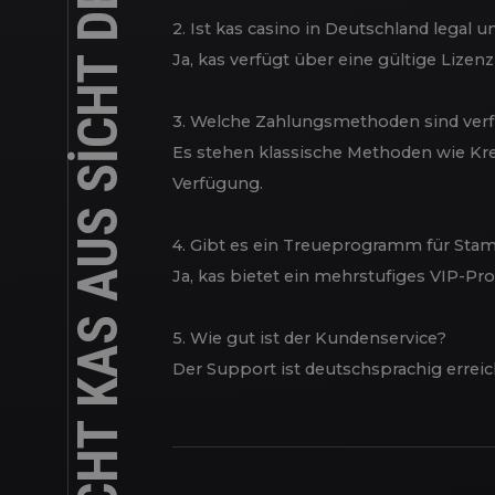
1. Wie schnell sind Auszahlungen bei k
Auszahlungen werden in der Regel inner
2. Ist kas casino in Deutschland legal u
Ja, kas verfügt über eine gültige Lize
3. Welche Zahlungsmethoden sind ver
Es stehen klassische Methoden wie Kr
Verfügung.
4. Gibt es ein Treueprogramm für Sta
Ja, kas bietet ein mehrstufiges VIP-
5. Wie gut ist der Kundenservice?