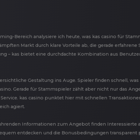
ANASAYFA
KURUMSAL
NELER YAPIYORUZ?
GALE
aming-Bereich analysiere ich heute, was kas casino für Sta
mpften Markt durch klare Vorteile ab, die gerade erfahrene 
ng – kas bietet eine durchdachte Kombination aus Benutzerf
ersichtliche Gestaltung ins Auge. Spieler finden schnell, was
ino. Gerade für Stammspieler zählt aber nicht nur das Ange
Service. kas casino punktet hier mit schnellen Transaktion