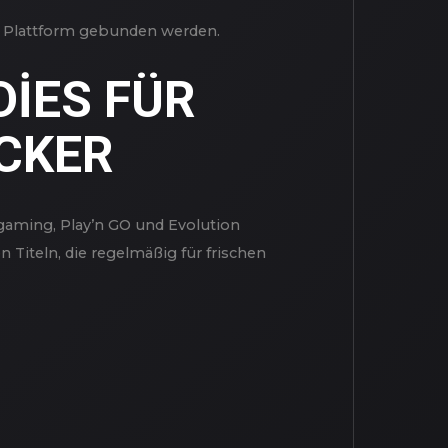
ieler motivieren.
önliche Betreuung.
schaffen Vertrauen.
die Plattform gebunden werden.
DIES FÜR
CKER
gaming, Play’n GO und Evolution
 Titeln, die regelmäßig für frischen