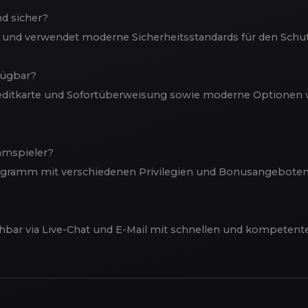
as?
halb von 24 Stunden bearbeitet, bei E-Wallets oft sogar no
nd sicher?
nz und verwendet moderne Sicherheitsstandards für den Schutz
fügbar?
editkarte und Sofortüberweisung sowie moderne Optionen wi
mmspieler?
Programm mit verschiedenen Privilegien und Bonusangeboten