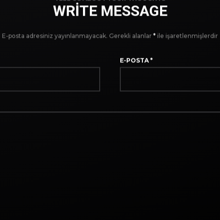
TELL US ABOUT YOUR THOUGHTS
WRITE MESSAGE
E-posta adresiniz yayınlanmayacak.
Gerekli alanlar
*
ile işaretlenmişlerdir
E-POSTA
*