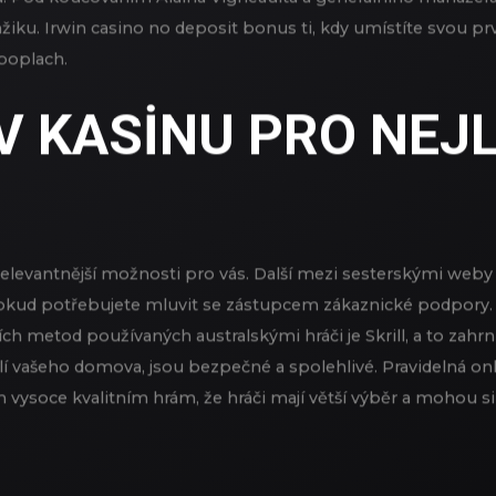
inu. Pod koučováním Alaina Vigneaulta a generálního manažer
u. Irwin casino no deposit bonus ti, kdy umístíte svou první
poplach.
V KASINU PRO NEJ
relevantnější možnosti pro vás. Další mezi sesterskými weby 
okud potřebujete mluvit se zástupcem zákaznické podpory. P
ch metod používaných australskými hráči je Skrill, a to zahrn
lí vašeho domova, jsou bezpečné a spolehlivé. Pravidelná o
soce kvalitním hrám, že hráči mají větší výběr a mohou si 