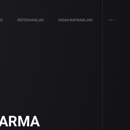
RI
REFERANSLAR
İNSAN KAYNAKLARI
DARMA