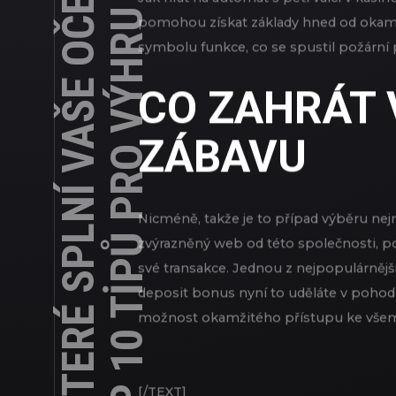
[
D
E
S
C
]
H
L
E
D
Á
T
E
V
I
R
T
U
Á
L
N
Í
K
A
S
I
N
O
V
Č
E
S
K
É
R
E
P
U
B
L
I
C
E
,
K
T
E
R
É
S
P
L
N
Í
V
A
Š
E
O
Č
E
K
Á
V
Á
N
Í
?
G
E
T
S
L
O
T
S
C
A
S
I
N
O
N
O
D
E
P
O
S
I
T
B
O
N
U
S
.
E
L
E
K
T
R
O
N
I
C
K
Á
K
A
S
I
N
A
V
Č
E
S
K
É
R
E
P
U
B
L
I
C
E
–
T
O
P
1
0
T
I
P
Ů
P
R
O
V
Ý
H
R
U
N
A
A
U
T
O
M
A
T
E
C
H
.
[
/
D
E
S
C
Jak hrát na automat s pěti válci v kas
pomohou získat základy hned od okamžik
symbolu funkce, co se spustil požární 
CO ZAHRÁT 
ZÁBAVU
Nicméně, takže je to případ výběru nej
zvýrazněný web od této společnosti, p
své transakce. Jednou z nejpopulárnější
deposit bonus nyní to uděláte v pohod
možnost okamžitého přístupu ke všem vy
[/TEXT]