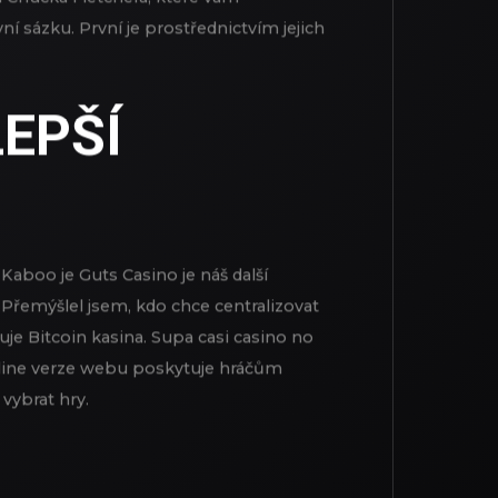
a Chucka Fletchera, které vám
 sázku. První je prostřednictvím jejich
LEPŠÍ
Kaboo je Guts Casino je náš další
řemýšlel jsem, kdo chce centralizovat
uje Bitcoin kasina. Supa casi casino no
nline verze webu poskytuje hráčům
vybrat hry.