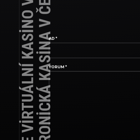
AD
*
YORUM
*