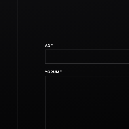
AD
*
YORUM
*