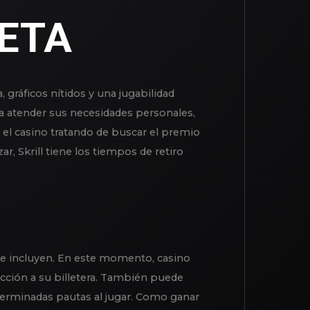
ETA
 gráficos nítidos y una jugabilidad
a atender sus necesidades personales,
 el casino tratando de buscar el premio
, Skrill tiene los tiempos de retiro
 que incluyen. En este momento, casino
acción a su billetera. También puede
terminadas pautas al jugar. Como ganar