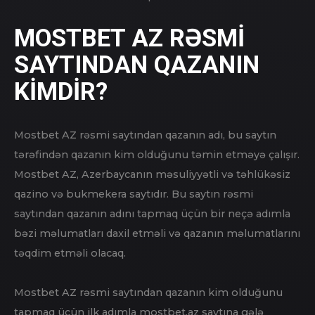
MOSTBET AZ RƏSMI
SAYTINDAN QAZANIN
KIMDIR?
Mostbet AZ rəsmi saytından qazanın adı, bu saytın
tərəfindən qazanın kim olduğunu təmin etməyə çalışır.
Mostbet AZ, Azerbaycanın məsuliyyətli və təhlükəsiz
qazino və bukmekera saytıdır. Bu saytın rəsmi
saytından qazanın adını tapmaq üçün bir neçə adımla
bəzi məlumatları daxil etməli və qazanın məlumatlarını
təqdim etməli olacaq.
Mostbet AZ rəsmi saytından qazanın kim olduğunu
tapmaq üçün ilk adımla mostbet.az saytına gələ