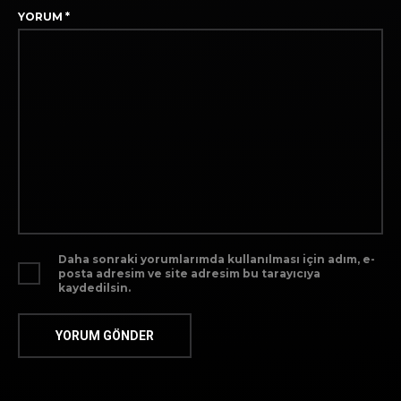
YORUM
*
Daha sonraki yorumlarımda kullanılması için adım, e-
posta adresim ve site adresim bu tarayıcıya
kaydedilsin.