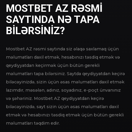
MOSTBET AZ RƏSMI
SAYTINDA NƏ TAPA
BILƏRSINIZ?
Mostbet AZ rəsmi saytında siz əlaqə saxlamaq üçün
məlumatları daxil etmək, hesabınızı təsdiq etmək və
qeydiyyatdan keçirmək üçün bütün gerekli
məlumatları tapa bilərsiniz. Saytda qeydiyyatdan keçirə
biləcəyinizdə, sizin üçün əsas məlumatları daxil etmək
lazımdır, məsələn, adınız, soyadınız, e-poçt ünvanınız
və şəhəriniz. Mostbet AZ qeydiyyatdan keçirə
biləcəyinizdə, sayt sizin üçün əsas məlumatları daxil
etmək və hesabınızı təsdiq etmək üçün bütün gerekli
məlumatları təqdim edir.