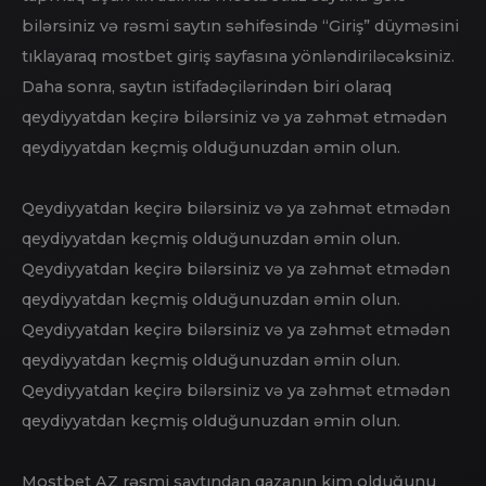
bilərsiniz və rəsmi saytın səhifəsində “Giriş” düyməsini
tıklayaraq mostbet giriş sayfasına yönləndiriləcəksiniz.
Daha sonra, saytın istifadəçilərindən biri olaraq
qeydiyyatdan keçirə bilərsiniz və ya zəhmət etmədən
qeydiyyatdan keçmiş olduğunuzdan əmin olun.
Qeydiyyatdan keçirə bilərsiniz və ya zəhmət etmədən
qeydiyyatdan keçmiş olduğunuzdan əmin olun.
Qeydiyyatdan keçirə bilərsiniz və ya zəhmət etmədən
qeydiyyatdan keçmiş olduğunuzdan əmin olun.
Qeydiyyatdan keçirə bilərsiniz və ya zəhmət etmədən
qeydiyyatdan keçmiş olduğunuzdan əmin olun.
Qeydiyyatdan keçirə bilərsiniz və ya zəhmət etmədən
qeydiyyatdan keçmiş olduğunuzdan əmin olun.
Mostbet AZ rəsmi saytından qazanın kim olduğunu