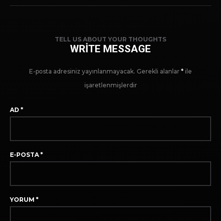
TELL US ABOUT YOUR THOUGHTS
WRITE MESSAGE
E-posta adresiniz yayınlanmayacak.
Gerekli alanlar
*
ile
işaretlenmişlerdir
AD
*
E-POSTA
*
YORUM
*