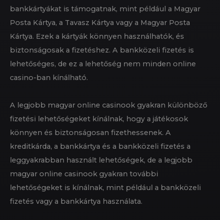
bankkártyákat is támogatnak, mint például a Magyar
Posta Kártya, a Tavasz Kártya vagy a Magyar Posta
Kártya. Ezek a kártyák könnyen használhatók, és
biztonságosak a fizetéshez. A bankközeli fizetés is
lehetőséges, de ez a lehetőség nem minden online
casino-ban kínálható.
A legjobb magyar online casinook gyakran különböző
fizetési lehetőségeket kínálnak, hogy a játékosok
könnyen és biztonságosan fizethessenek. A
kreditkárda, a bankkártya és a bankközeli fizetés a
leggyakrabban használt lehetőségek, de a legjobb
magyar online casinook gyakran további
lehetőségeket is kínálnak, mint például a bankközeli
fizetés vagy a bankkártya használata.