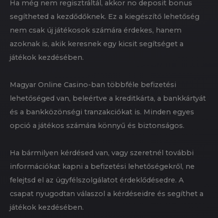
Ha még nem regisztráltál, akkor no deposit bonus
segítheted a kezdődőknek. Ez a kiegészítő lehetőség
nem csak új játékosok számára érdekes, hanem
azoknak is, akik keresnek egy kicsit segítséget a
játékok kezdésében.
Magyar Online Casino-ban többféle befizetési
lehetőséged van, beleértve a kreditkárta, a bankkártyát
és a bankközönségi tranzakciókat is. Minden egyes
opció a játékos számára könnyű és biztonságos.
Ha bármilyen kérdésed van, vagy szeretnél további
információkat kapni a befizetési lehetőségekről, ne
felejtsd el az ügyfélszolgálatot érdeklődésedre. A
csapat nyugodtan válaszol a kérdéseidre és segíthet a
játékok kezdésében.