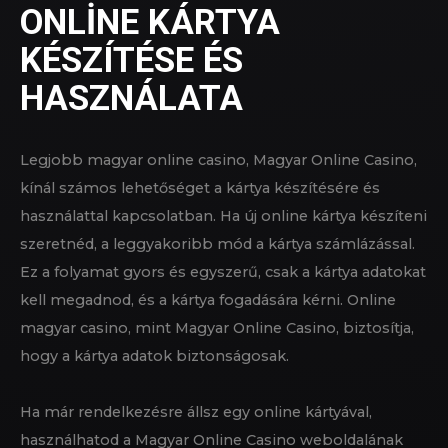
ONLINE KÁRTYA
KÉSZÍTÉSE ÉS
HASZNÁLATA
Legjobb magyar online casino, Magyar Online Casino,
kínál számos lehetőséget a kártya készítésére és
használattal kapcsolatban. Ha új online kártya készíteni
szeretnéd, a leggyakoribb mód a kártya számlázással.
Ez a folyamat gyors és egyszerű, csak a kártya adatokat
kell megadnod, és a kártya fogadására kérni. Online
magyar casino, mint Magyar Online Casino, biztosítja,
hogy a kártya adatok biztonságosak.
Ha már rendelkezésre állsz egy online kártyával,
használhatod a Magyar Online Casino weboldalának