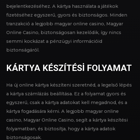
bejelentkezéséhez. A kártya használata a játékok
fizetéséhez egyszerű, gyors és biztonságos. Minden
tranzakció a legjobb magyar online casino, Magyar
Online Casino, biztonságosan kezelődik, így nincs
semmi kockázat a pénzügyi információid
biztonságáról.
KÁRTYA KÉSZÍTÉSI FOLYAMAT
Ha új online kártya készíteni szeretnéd, a legelső lépés
a kártya számlázás beállítása. Ez a folyamat gyors és
egyszerű, csak a kártya adatokat kell megadnod, és a
kártya fogadására kérni. A legjobb magyar online
casino, Magyar Online Casino, segít a kártya készítési
folyamatban, és biztosítja, hogy a kártya adatok
biztonságosak.