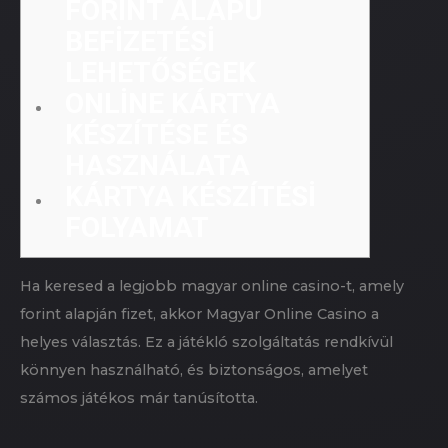
FORINT ALAPÚ
BEFIZETÉSI
LEHETŐSÉGEK
ONLINE KÁRTYA
KÉSZÍTÉSE ÉS
HASZNÁLATA
KÁRTYA KÉSZÍTÉSI
FOLYAMAT
Ha keresed a legjobb magyar online casino-t, amely
forint alapján fizet, akkor Magyar Online Casino a
helyes választás. Ez a játékló szolgáltatás rendkívül
könnyen használható, és biztonságos, amelyet
számos játékos már tanúsította.