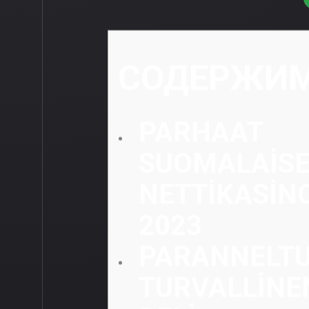
СОДЕРЖИ
PARHAAT
SUOMALAIS
NETTIKASIN
2023
PARANNELTU