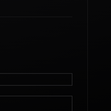
>
NA ONLINE W POLSCE –
JAK WYBRAĆ