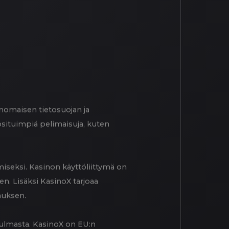
nomaisen tietosuojan ja
osituimpiä pelimaisuja, kuten
seksi. Kasinon käyttöliittymä on
en. Lisäksi KasinoX tarjoaa