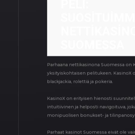
TURVALLINE
PELI:
SUOSITUIMM
NETTIKASIN
SUOMESSA
Parhaana nettikasinona Suomessa on Kas
yksityiskohtaisen pelitukeen. KasinoX 
blackjackia, rolettiä ja pokeria.
KasinoX on erityisen hienosti suunnite
intuitiivinen ja helposti navigoituva, j