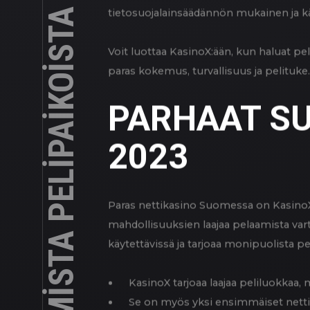
monipuolisen bonukset- ja tilinpanos
Parhaat kasinot Suomessa eivät ole vai
tietosuojalainsäädännön mukainen ja käy
Voit luottaa KasinoX:ään, kun haluat pe
paras kokemus, turvallisuus ja pelituke.
PARHAAT SU
2023
Paras nettikasino Suomessa on KasinoX. S
mahdollisuuksien laajaa pelaamista vart
käytettävissä ja tarjoaa monipuolista pe