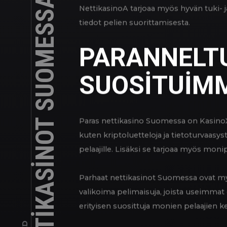
tai myönnetä ketään ilman niiden lupaa
Parhaat nettikasinot Suomessa 2023 ovat
NettikasinoA tarjoaa myös hyvän tuki- ja
tiedot pelien suorittamisesta.
PARANNELTU
SUOSITUIM
Paras nettikasino Suomessa on KasinoX. 
kuten kriptoluetteloja ja tietoturvaasys
pelaajille. Lisäksi se tarjoaa myös moni
Parhaat nettikasinot Suomessa ovat myö