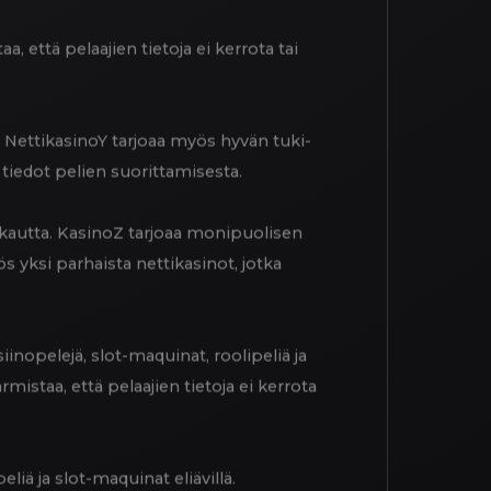
ja live-pelitaitoja.
listua rehellisiin ja interaktiivisiin
 että pelaajien tietoja ei kerrota tai
ä. NettikasinoY tarjoaa myös hyvän tuki-
t tiedot pelien suorittamisesta.
 kautta. KasinoZ tarjoaa monipuolisen
yös yksi parhaista nettikasinot, jotka
iinopelejä, slot-maquinat, roolipeliä ja
mistaa, että pelaajien tietoja ei kerrota