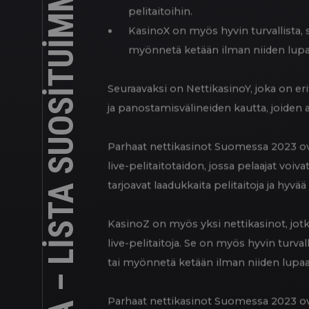
NETTIKASINOT SUOMESSA – LISTA SUOSITUIMMISTA PELIPAIKOISTA
KasinoX tarjoaa laajaa peliluokkaa, m
Se on myös yksi ensimmäiset nettikasin
pelitaitoihin.
KasinoX on myös hyvin turvallista, s
myönnetä ketään ilman niiden lupa
Seuraavaksi on NettikasinoY, joka on eri
ja panostamisvälineiden kautta, joiden av
Parhaat nettikasinot Suomessa 2023 ova
live-pelitaitotaidon, jossa pelaajat voivat
tarjoavat laadukkaita pelitaitoja ja hyvää
KasinoZ on myös yksi nettikasinot, jotka
live-pelitaitoja. Se on myös hyvin turva