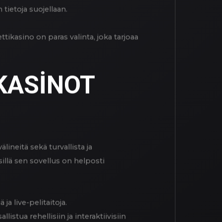
muksen.
kulmasta. KasinoX on EU:n
tietoja suojellaan.
ikasino on paras valinta, joka tarjoaa
KASINOT
ineitä sekä turvallista ja
illä sen sovellus on helposti