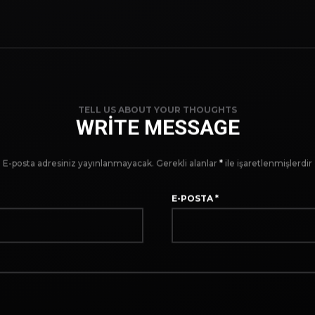
IGNE 2025 –
LEGALNE KASY
T
TELL US ABOUT YOUR THOUGHTS
WRITE MESSAGE
E-posta adresiniz yayınlanmayacak.
Gerekli alanlar
*
ile işaretlenmişlerdir
E-POSTA
*