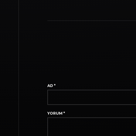
<
MEILLEUR CASINO EN L
CLASSEMENT COMPLE
AD
*
YORUM
*