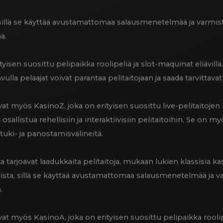
ukaan lukien klassisia kasiinopelejä, slot-maquinat, roolipeliä 
ot, jotka tarjoavat live-pelitaitoja, joissa pelaajat voivat osal
illä se käyttää avustamattomaa salausmenetelmää ja varmistaa,
a.
tyisen suosittu pelipaikka roolipeliä ja slot-maquinat eliävill
ulla pelaajat voivat parantaa pelitaitojaan ja saada tarvittava
t myös KasinoZ, joka on erityisen suosittu live-pelitaitojen
 osallistua rehellisiin ja interaktiivisiin pelitaitoihin. Se on m
 tuki- ja panostamisvälineitä.
 tarjoavat laadukkaita pelitaitoja, mukaan lukien klassisia kas
llista, sillä se käyttää avustamattomaa salausmenetelmää ja var