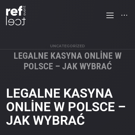
UNCATEGORIZED
LEGALNE KASYNA ONLINE W
POLSCE – JAK WYBRAĆ
LEGALNE KASYNA
ONLINE W POLSCE –
JAK WYBRAĆ