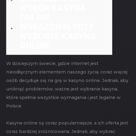
WYBÓR KASYNA
ONLINE
WSKAZÓWKI PRZY
WYBORZE KASYNA
ONLINE
W dzisiejszym świecie, gdzie internet jest
nieodłącznym elementem naszego życia, coraz więcej
osób decyduje się na grę w kasyno online. Jednak, aby
uniknąć problemów, ważne jest wybranie kasyna,
które spełnia wszystkie wymagania i jest legalne w
Polsce.
Kasyna online są coraz popularniejsze, a ich oferta jest
coraz bardziej zróżnicowana. Jednak, aby wybrać