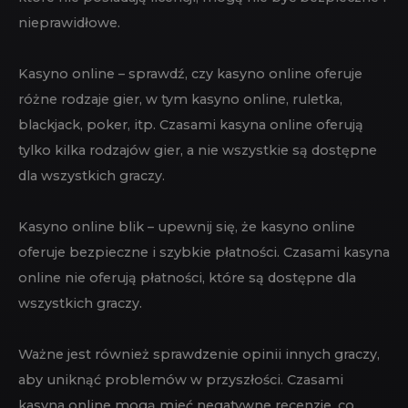
nieprawidłowe.
Kasyno online – sprawdź, czy kasyno online oferuje
różne rodzaje gier, w tym kasyno online, ruletka,
blackjack, poker, itp. Czasami kasyna online oferują
tylko kilka rodzajów gier, a nie wszystkie są dostępne
dla wszystkich graczy.
Kasyno online blik – upewnij się, że kasyno online
oferuje bezpieczne i szybkie płatności. Czasami kasyna
online nie oferują płatności, które są dostępne dla
wszystkich graczy.
Ważne jest również sprawdzenie opinii innych graczy,
aby uniknąć problemów w przyszłości. Czasami
kasyna online mogą mieć negatywne recenzje, co