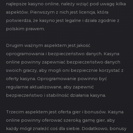
najlepsze kasyno online, należy wziąć pod uwagę kilka
aspektów. Pierwszym z nich jest licencja, która
potwierdza, że kasyno jest legalne i działa zgodnie z
polskim prawem.
Drugim ważnym aspektem jest jakość
oprogramowania i bezpieczeństwo danych. Kasyna
online powinny zapewniać bezpieczeństwo danych
swoich graczy, aby mogli oni bezpiecznie korzystać z
oferty kasyna. Oprogramowanie powinno być
regularnie aktualizowane, aby zapewnić
bezpieczeństwo i stabilność działania kasyna.
Trzecim aspektem jest oferta gier i bonusów. Kasyna
online powinny oferować szeroką gamę gier, aby
każdy mógł znaleźć coś dla siebie. Dodatkowo, bonusy