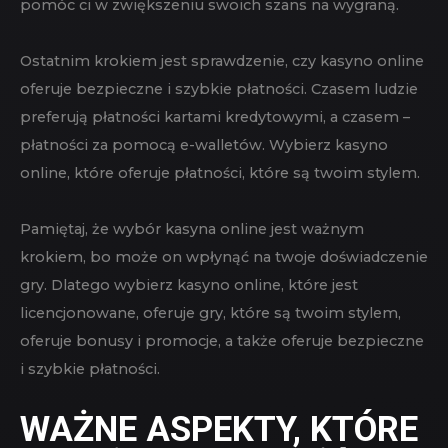
pomóc ci w zwiększeniu swoich szans na wygraną.
Ostatnim krokiem jest sprawdzenie, czy kasyno online
oferuje bezpieczne i szybkie płatności. Czasem ludzie
preferują płatności kartami kredytowymi, a czasem –
płatności za pomocą e-walletów. Wybierz kasyno
online, które oferuje płatności, które są twoim stylem.
Pamiętaj, że wybór kasyna online jest ważnym
krokiem, bo może on wpłynąć na twoje doświadczenie
gry. Dlatego wybierz kasyno online, które jest
licencjonowane, oferuje gry, które są twoim stylem,
oferuje bonusy i promocje, a także oferuje bezpieczne
i szybkie płatności.
WAŻNE ASPEKTY, KTÓRE