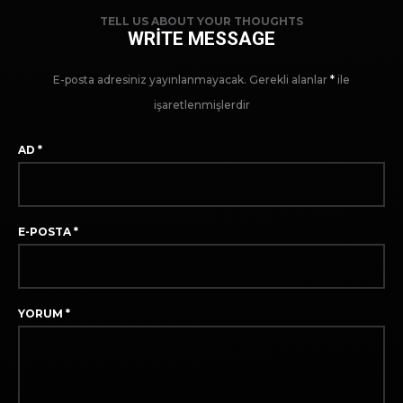
TELL US ABOUT YOUR THOUGHTS
WRITE MESSAGE
E-posta adresiniz yayınlanmayacak.
Gerekli alanlar
*
ile
işaretlenmişlerdir
AD
*
E-POSTA
*
YORUM
*