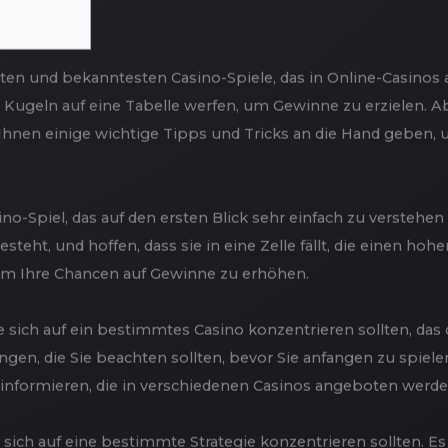
N
 FÜR
BEI
esten und bekanntesten Casino-Spiele, das in Online-Casinos 
 Kugeln auf eine Tabelle werfen, um Gewinne zu erzielen. Ab
 Ihnen einige wichtige Tipps und Tricks an die Hand geben,