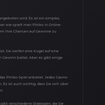
angeboten wird. Es ist ein simples,
er wie spielt man Plinko in Online-
 um Ihre Chancen auf Gewinne zu