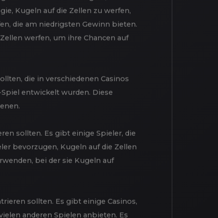
ist. Sie werfen eine Kugel auf eine
en Gewinn bietet. Aber es gibt einige
das Plinko-Spiel anbietet. Jedes Casino
 Es ist auch wichtig, dass Sie sich über
n.
 gibt verschiedene Strategien, die Sie
e, Kugeln auf die Zellen zu werfen,
en, die am niedrigsten Gewinn bieten.
e Zellen werfen, um ihre Chancen auf
ollten, die in verschiedenen Casinos
-Spiel entwickelt wurden. Diese