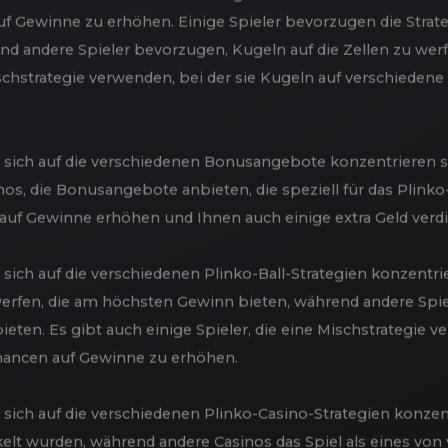
ino-Spiel, das auf den ersten Blick sehr einfach zu verstehen 
steht, und hoffen, dass sie in eine Zelle fällt, die einen hoh
 um Ihre Chancen auf Gewinne zu erhöhen.
ie sich auf ein bestimmtes Casino konzentrieren sollten, das 
n, die Sie beachten sollten, bevor Sie anfangen zu spielen.
 informieren, die in verschiedenen Casinos angeboten werde
e sich auf eine bestimmte Strategie konzentrieren sollten. Es
Gewinne zu erhöhen. Einige Spieler bevorzugen die Strategi
d andere Spieler bevorzugen, Kugeln auf die Zellen zu werf
Mischstrategie verwenden, bei der sie Kugeln auf verschieden
Sie sich auf die verschiedenen Bonusangebote konzentrieren s
os, die Bonusangebote anbieten, die speziell für das Plinko