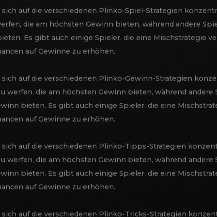
 zu werfen, die am höchsten Gewinn bieten, während andere 
winn bieten. Es gibt auch einige Spieler, die eine Mischstra
Chancen auf Gewinne zu erhöhen.
e sich auf die verschiedenen Plinko-Tricks-Strategien konzentr
 zu werfen, die am höchsten Gewinn bieten, während andere 
winn bieten. Es gibt auch einige Spieler, die eine Mischstra
Chancen auf Gewinne zu erhöhen.
e sich auf die verschiedenen Plinko-Spiel-Strategien konzentri
werfen, die am höchsten Gewinn bieten, während andere Spie
eten. Es gibt auch einige Spieler, die eine Mischstrategie v
Chancen auf Gewinne zu erhöhen.
ie sich auf die verschiedenen Plinko-Gewinn-Strategien konzent
 zu werfen, die am höchsten Gewinn bieten, während andere 