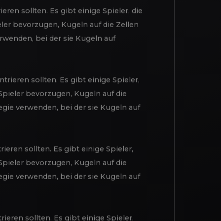
Spieler bevorzugen, Kugeln auf die
tegie verwenden, bei der sie Kugeln auf
ieren sollten. Es gibt einige Spieler,
Spieler bevorzugen, Kugeln auf die
tegie verwenden, bei der sie Kugeln auf
eren sollten. Es gibt einige Spieler, die
ler bevorzugen, Kugeln auf die Zellen
erwenden, bei der sie Kugeln auf
rieren sollten. Es gibt einige Spieler,
Spieler bevorzugen, Kugeln auf die