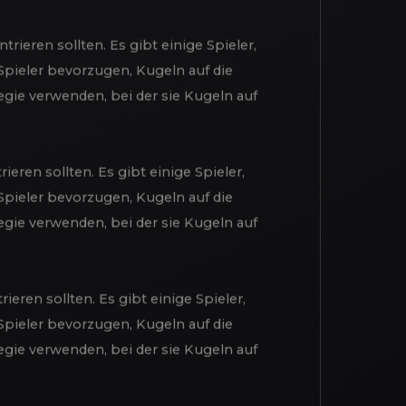
onzentrieren sollten. Es gibt einige
 andere Spieler bevorzugen, Kugeln auf
strategie verwenden, bei der sie Kugeln
eren sollten. Es gibt einige Spieler, die
ler bevorzugen, Kugeln auf die Zellen
erwenden, bei der sie Kugeln auf
rieren sollten. Es gibt einige Spieler,
Spieler bevorzugen, Kugeln auf die
tegie verwenden, bei der sie Kugeln auf
ieren sollten. Es gibt einige Spieler,