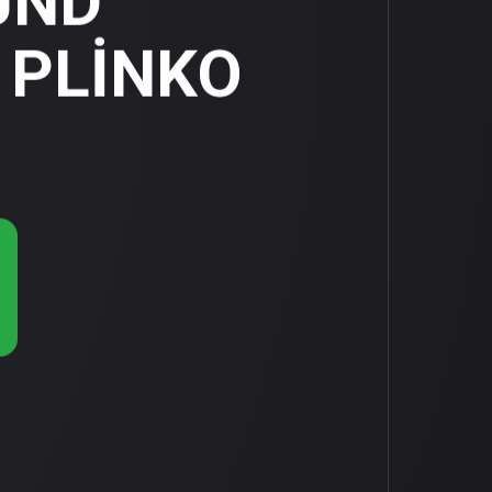
RI
REFERANSLAR
İNSAN KAYNAKLARI
UND
 PLINKO