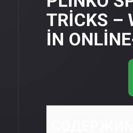
PLINKO SP
TRICKS – 
IN ONLIN