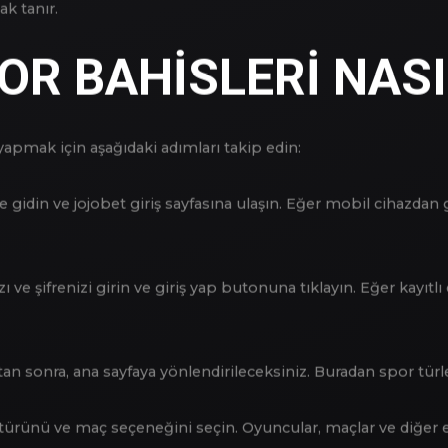
ilerini korumak için gerekli önlemleri alır. Jojobet giriş ve giri
Jojobet mobil giriş, kullanıcıların mobil cihazlarından da güv
eniş bir mevcut hizmet sunucusu ile bilinen bir markadır. Joj
ve tercihlerine göre çeşitli seçenekler sunar. Jojobet mobil giri
k tanır.
OR BAHISLERI NASI
yapmak için aşağıdaki adımları takip edin:
 gidin ve jojobet giriş sayfasına ulaşın. Eğer mobil cihazdan 