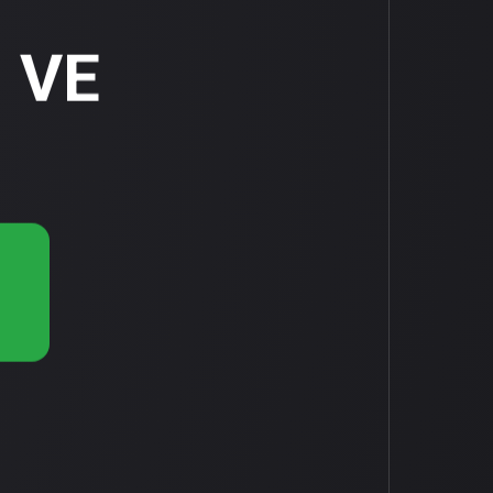
RI
REFERANSLAR
İNSAN KAYNAKLARI
 VE