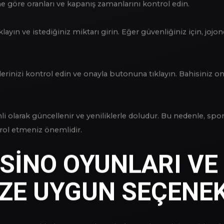
zı ve şifrenizi girin ve giriş yap butonuna tıklayın. Eğer kayıt
ktan sonra, ana sayfaya yönlendirileceksiniz. Buradan spor türl
r türünü ve maç seçeneğini seçin. Oyuncular, maçlar ve diğer
üne göre oranları ve kapanış zamanlarını kontrol edin.
layın ve istediğiniz miktarı girin. Eğer güvenliğiniz için, jo
lerinizi kontrol edin ve onayla butonuna tıklayın. Bahisiniz 
li olarak güncellenir ve yeniliklerle doludur. Bu nedenle, sp
trol etmeniz önemlidir.