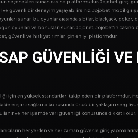
SINO OYUNLARI VE
IZE UYGUN SEÇENE
gun seçenekleri sunan casino platformudur. Jojobet giriş, günc
ve güvenli bir deneyim yaşayabilirsiniz. Jojobet mobil giriş s
oyunları sunar, bu oyunlar arasında slotlar, blackjack, poker, 
 uygun oyunları ve bonusları sunar. Jojonet, Jojobet’in casin
bet, güvenli ve hızlı yatırımlar için en iyi platformdur.
SAP GÜVENLIĞI VE