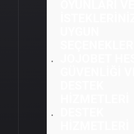
BAHISLERI
NASIL YAPIL
JOJOBET
CASINO
OYUNLARI V
İSTEKLERINI
UYGUN
SEÇENEKLER
JOJOBET HE
GÜVENLIĞI V