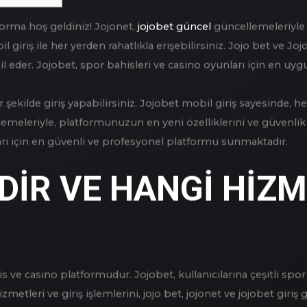
forma hoş geldiniz! Jojonet,
jojobet güncel
güncellemeleriyle
giriş ile her yerden rahatlıkla erişebilirsiniz. Jojo bet ve Jojo
eder. Jojobet, spor bahisleri ve casino oyunları için en uygu
ir şekilde giriş yapabilirsiniz. Jojobet mobil giriş sayesinde, 
emeleriyle, platformunuzun en yeni özelliklerini ve güvenlik s
arı için en güvenli ve profesyonel platformu sunmaktadır.