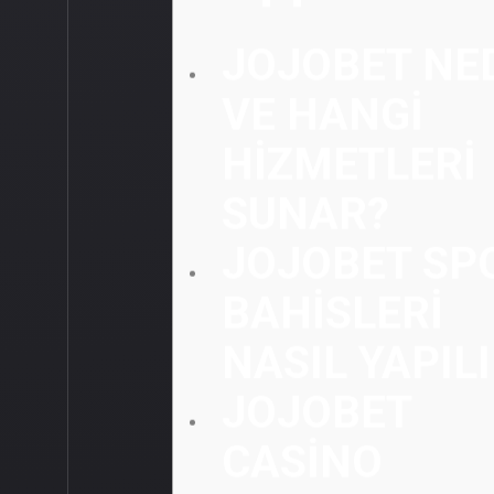
СОДЕРЖИ
JOJOBET NE
VE HANGI
HIZMETLERI
SUNAR?
JOJOBET SP