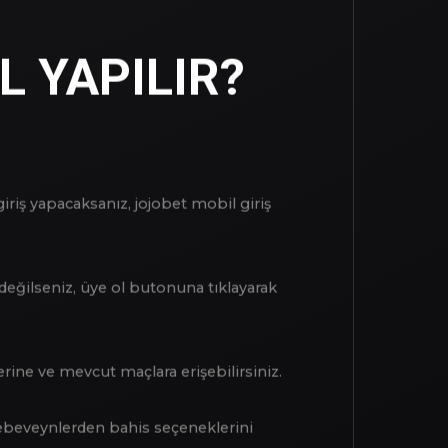
ş guncel adımları, kullanıcıların
enli bir şekilde platforma
obet güncel hizmetleri ve giriş
ş, kullanıcıların mobil cihazlarından da
L YAPILIR?
giriş yapacaksanız, jojobet mobil giriş