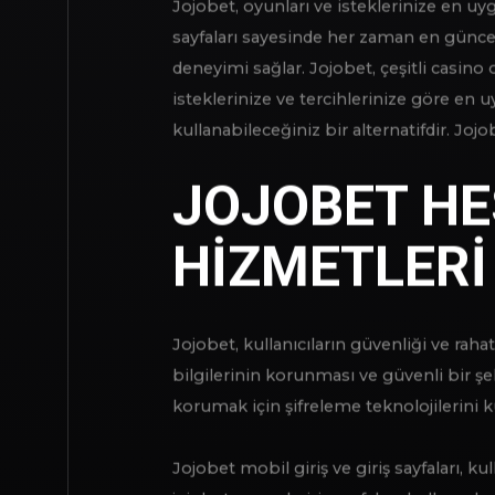
JOJOBET CA
İSTEKLERIN
Jojobet, oyunları ve isteklerinize en uy
sayfaları sayesinde her zaman en güncel 
deneyimi sağlar. Jojobet, çeşitli casino 
isteklerinize ve tercihlerinize göre en
kullanabileceğiniz bir alternatifdir. Jojo
JOJOBET HE
HIZMETLERI