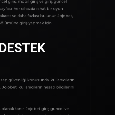
KLER
el giriş, mobil giriş ve giriş güncel
ayfası, her cihazda rahat bir oyun
bakarat ve daha fazlası bulunur. Jojobet,
o bölümüne giriş yapmak için
 DESTEK