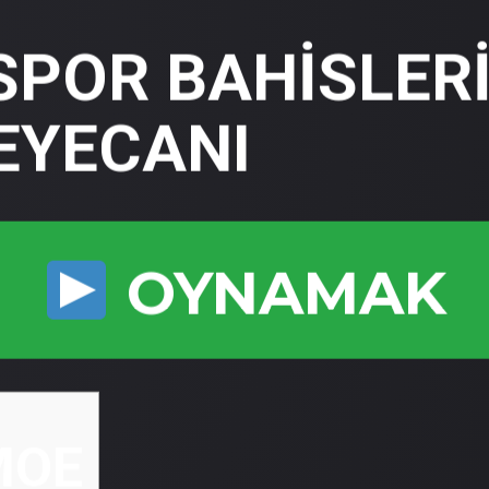
ANASAYFA
KURUMSAL
NELER YAPIYORUZ?
GALE
SPOR BAHISLERI
EYECANI
OYNAMAK