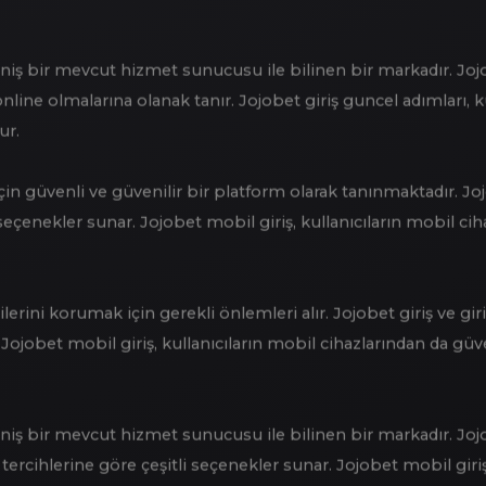
DIR VE HANGI HIZM
 ve casino platformudur. Jojobet, kullanıcılarına çeşitli spor 
metleri ve giriş işlemlerini, jojo bet, jojonet ve jojobet giriş
eniş bir mevcut hizmet sunucusu ile bilinen bir markadır. Jojo
line olmalarına olanak tanır. Jojobet giriş guncel adımları, ku
ur.
çin güvenli ve güvenilir bir platform olarak tanınmaktadır. Joj
i seçenekler sunar. Jojobet mobil giriş, kullanıcıların mobil c