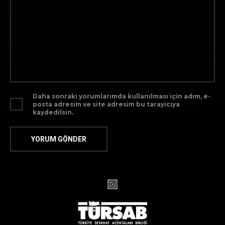
Daha sonraki yorumlarımda kullanılması için adım, e-
posta adresim ve site adresim bu tarayıcıya
kaydedilsin.