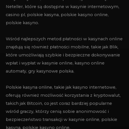
Neteller, które są dostępne w kasynie internetowym,
casino pl, polskie kasyna, polskie kasyno online,
polskie kasyno.
Wśród najlepszych metod płatności w kasynach online
znajdują się również płatności mobilne, takie jak Blik,
które umożliwiają szybkie i bezpieczne dokonywanie
wpłat i wypłat w kasynie online, kasyno online
automaty, gry kasynowe polska.
Polskie kasyna online, takie jak kasyno internetowe,
oferują również możliwość korzystania z kryptowalut,
takich jak Bitcoin, co jest coraz bardziej popularne
wśród graczy, którzy cenią sobie anonimowość i
bezpieczeństwo transakcji w kasynie online, polskie
kasyna, polskie kasyno online.