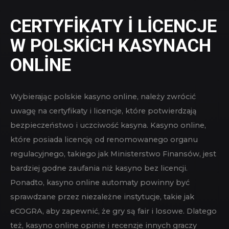
CERTYFIKATY I LICENCJE
W POLSKICH KASYNACH
ONLINE
Wybierając polskie kasyno online, należy zwrócić
uwagę na certyfikaty i licencje, które potwierdzają
bezpieczeństwo i uczciwość kasyna. Kasyno online,
które posiada licencję od renomowanego organu
regulacyjnego, takiego jak Ministerstwo Finansów, jest
bardziej godne zaufania niż kasyno bez licencji.
Ponadto, kasyno online automaty powinny być
sprawdzane przez niezależne instytucje, takie jak
eCOGRA, aby zapewnić, że gry są fair i losowe. Dlatego
też, kasyno online opinie i recenzje innych graczy