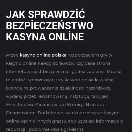
JAK SPRAWDZIĆ
BEZPIECZEŃSTWO
KASYNA ONLINE
Przed
kasyno online polska
rozpoczęciem gry w
kasyno online należy sprawdzić, czy dana strona
internetowa jest bezpieczna i godna zaufania. Można
to zrobić, sprawdzając, czy kasyno posiada ważną
licencję na prowadzenie działalności hazardowej,
wydaną przez renomowaną instytucję, taką jak
Ministerstwo Finansów lub Komisja Nadzoru
Finansowego. Dodatkowo, warto przeczytać kasyno
online opinie innych graczy, aby uzyskać informacje o
reputacji i poziomie obsługi klienta.