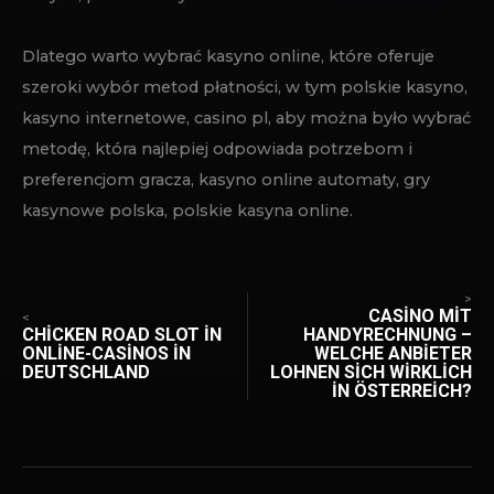
Dlatego warto wybrać kasyno online, które oferuje
szeroki wybór metod płatności, w tym polskie kasyno,
kasyno internetowe, casino pl, aby można było wybrać
metodę, która najlepiej odpowiada potrzebom i
preferencjom gracza, kasyno online automaty, gry
kasynowe polska, polskie kasyna online.
>
CASINO MIT
<
CHICKEN ROAD SLOT IN
HANDYRECHNUNG –
ONLINE-CASINOS IN
WELCHE ANBIETER
DEUTSCHLAND
LOHNEN SICH WIRKLICH
IN ÖSTERREICH?