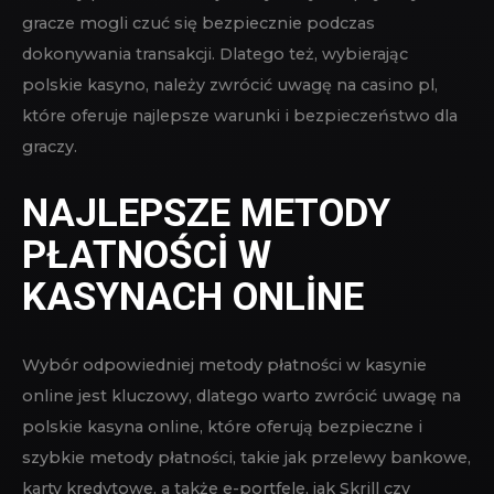
gracze mogli czuć się bezpiecznie podczas
dokonywania transakcji. Dlatego też, wybierając
polskie kasyno, należy zwrócić uwagę na casino pl,
które oferuje najlepsze warunki i bezpieczeństwo dla
graczy.
NAJLEPSZE METODY
PŁATNOŚCI W
KASYNACH ONLINE
Wybór odpowiedniej metody płatności w kasynie
online jest kluczowy, dlatego warto zwrócić uwagę na
polskie kasyna online, które oferują bezpieczne i
szybkie metody płatności, takie jak przelewy bankowe,
karty kredytowe, a także e-portfele, jak Skrill czy