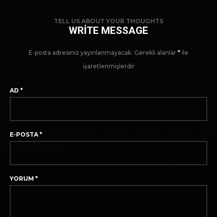
TELL US ABOUT YOUR THOUGHTS
WRITE MESSAGE
E-posta adresiniz yayınlanmayacak.
Gerekli alanlar
*
ile
işaretlenmişlerdir
AD
*
E-POSTA
*
YORUM
*