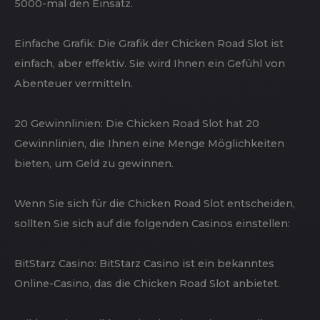
5000-mal den Einsatz.
Einfache Grafik: Die Grafik der Chicken Road Slot ist
einfach, aber effektiv. Sie wird Ihnen ein Gefühl von
Abenteuer vermitteln.
20 Gewinnlinien: Die Chicken Road Slot hat 20
Gewinnlinien, die Ihnen eine Menge Möglichkeiten
bieten, um Geld zu gewinnen.
Wenn Sie sich für die Chicken Road Slot entscheiden,
sollten Sie sich auf die folgenden Casinos einstellen:
BitStarz Casino: BitStarz Casino ist ein bekanntes
Online-Casino, das die Chicken Road Slot anbietet.