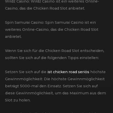
Wildz Casino: Wildz Casino ist ein weiteres Online-
Casino, das die Chicken Road Slot anbietet.
Spin Samurai Casino: Spin Samurai Casino ist ein
weiteres Online-Casino, das die Chicken Road Slot
anbietet.
Wenn Sie sich für die Chicken Road Slot entscheiden,
sollten Sie sich auf die folgenden Tipps einstellen:
Setzen Sie sich auf die
ist chicken road seriös
höchste
Gewinnmöglichkeit: Die höchste Gewinnmöglichkeit
beträgt 5000-mal den Einsatz. Setzen Sie sich auf
diese Gewinnmöglichkeit, um das Maximum aus dem
Slot zu holen.