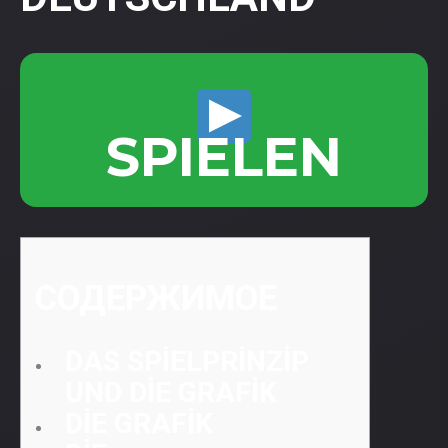
SPIELEN
СОДЕРЖИМОЕ
DAS SPIELPRINZIP
UND DIE GRAFIK
DIE GRAFIK