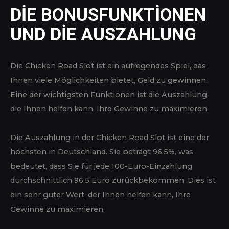
DIE BONUSFUNKTIONEN
UND DIE AUSZAHLUNG
Die Chicken Road Slot ist ein aufregendes Spiel, das
Ihnen viele Möglichkeiten bietet, Geld zu gewinnen.
Eine der wichtigsten Funktionen ist die Auszahlung,
die Ihnen helfen kann, Ihre Gewinne zu maximieren.
Die Auszahlung in der Chicken Road Slot ist eine der
höchsten in Deutschland. Sie beträgt 96,5%, was
bedeutet, dass Sie für jede 100-Euro-Einzahlung
durchschnittlich 96,5 Euro zurückbekommen. Dies ist
ein sehr guter Wert, der Ihnen helfen kann, Ihre
Gewinne zu maximieren.