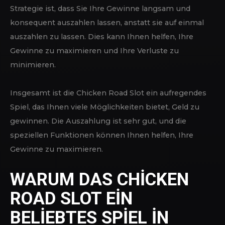
Strategie ist, dass Sie Ihre Gewinne langsam und
konsequent auszahlen lassen, anstatt sie auf einmal
auszahlen zu lassen. Dies kann Ihnen helfen, Ihre
Gewinne zu maximieren und Ihre Verluste zu
minimieren.
Insgesamt ist die Chicken Road Slot ein aufregendes
Spiel, das Ihnen viele Möglichkeiten bietet, Geld zu
gewinnen. Die Auszahlung ist sehr gut, und die
speziellen Funktionen können Ihnen helfen, Ihre
Gewinne zu maximieren.
WARUM DAS CHICKEN
ROAD SLOT EIN
BELIEBTES SPIEL IN