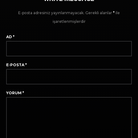
E-posta adresiniz yayınlanmayacak.
Gerekli alanlar
*
ile
işaretlenmişlerdir
AD
*
E-POSTA
*
YORUM
*