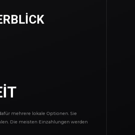
hlungsbonus und ein paar Freispielen
el‑Runden für ausgewählte Slots.
35‑fach des Bonusbetrags geknüpft
senbereich eingeben. Danach wird der
chten Sie, dass die Freispiele nur für
ERBLICK