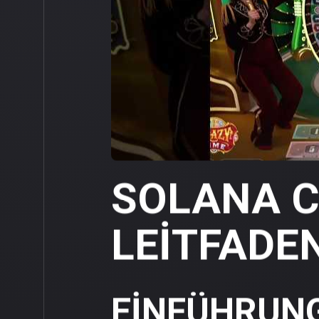
Sicherheit, Lizenzierung und veran
Kundenservice und Support
Fazit: Ist Solana Casino die richtige