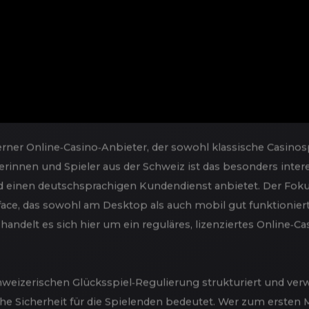
erner Online‑Casino‑Anbieter, der sowohl klassische Casinos