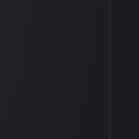
RI
REFERANSLAR
İNSAN KAYNAKLARI