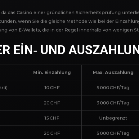
ETHODEN UND
GSGESCHWINDIGKE
n Zahlungskanäle entscheidend – Solana Casino unterstützt 
tüberweisung, PostFinance oder per Banküberweisung einza
ekt mit dem Spielen beginnen können.
a das Casino einer gründlichen Sicherheitsprüfung unterliegt
Stunden, wenn Sie die gleiche Methode wie bei der Einzahlun
ng von E‑Wallets, die in der Regel innerhalb von wenigen S
ER EIN‑ UND AUSZAHL