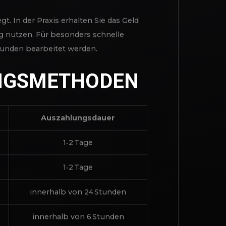
IT
dafür mehrere lokale Optionen. Sie
hlen. Die meisten Einzahlungen werden
. In der Praxis erhalten Sie das Geld
g nutzen. Für besonders schnelle
tunden bearbeitet werden.
UNGSMETHODEN