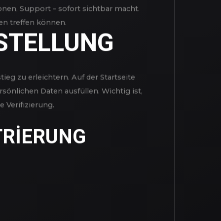
essant, weil die Plattform mehrere
s liegt auf schnellen Auszahlungen
t. Auch wenn der Name „Solana“ an die
sino, das keine reinen Krypto‑Spiele
wendet eine Lizenz aus einer
al ein Online‑Casino ausprobiert,
onen, Support – sofort sichtbar macht.
en treffen können.
STELLUNG
g zu erleichtern. Auf der Startseite
sönlichen Daten ausfüllen. Wichtig ist,
 Verifizierung.