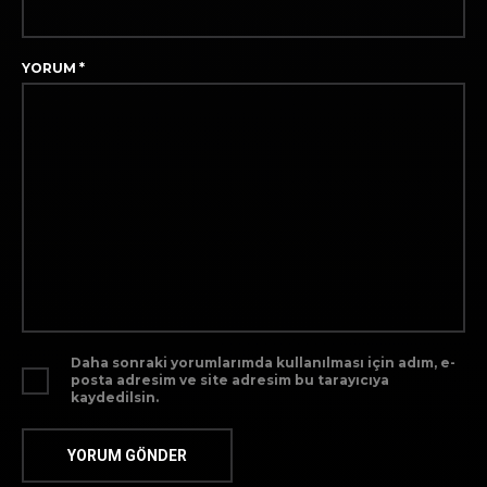
YORUM
*
Daha sonraki yorumlarımda kullanılması için adım, e-
posta adresim ve site adresim bu tarayıcıya
kaydedilsin.