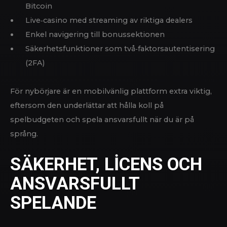
Bitcoin
Live‑casino med streaming av riktiga dealers
Enkel navigering till bonussektionen
Säkerhetsfunktioner som två‑faktorsautentisering
(2FA)
För nybörjare är en mobilvänlig plattform extra viktig,
eftersom den underlättar att hålla koll på
spelbudgeten och spela ansvarsfullt när du är på
språng.
SÄKERHET, LICENS OCH
ANSVARSFULLT
SPELANDE