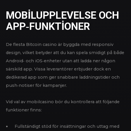
MOBILUPPLEVELSE OCH
APP‑FUNKTIONER
De flesta Bitcoin casino är byggda med responsiv
design, vilket betyder att du kan spela smidigt på både
Android‑ och iOS‑enheter utan att ladda ner någon
särskild app. Vissa leverantörer erbjuder dock en
dedikerad app som ger snabbare laddningstider och
push‑notiser för kampanjer.
Vid val av mobilcasino bör du kontrollera att följande
funktioner finns:
Fullständigt stöd för insättningar och uttag med