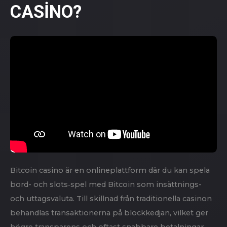
CASINO?
Bitcoin casino är en onlineplattform där du kan spela
bord- och slots‑spel med Bitcoin som insättnings-
och uttagsvaluta. Till skillnad från traditionella casinon
behandlas transaktionerna på blockkedjan, vilket ger