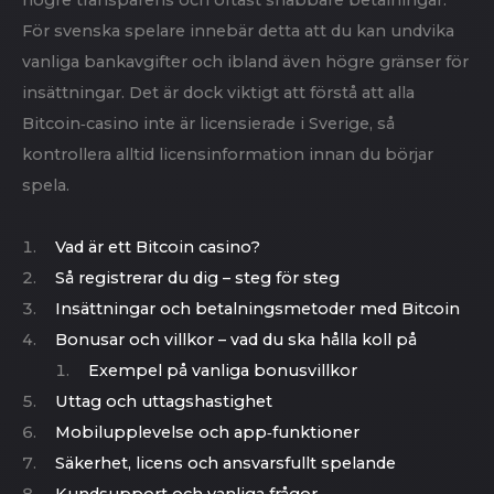
högre transparens och oftast snabbare betalningar.
För svenska spelare innebär detta att du kan undvika
vanliga bankavgifter och ibland även högre gränser för
insättningar. Det är dock viktigt att förstå att alla
Bitcoin‑casino inte är licensierade i Sverige, så
kontrollera alltid licensinformation innan du börjar
spela.
Vad är ett Bitcoin casino?
Så registrerar du dig – steg för steg
Insättningar och betalningsmetoder med Bitcoin
Bonusar och villkor – vad du ska hålla koll på
Exempel på vanliga bonusvillkor
Uttag och uttagshastighet
Mobilupplevelse och app‑funktioner
Säkerhet, licens och ansvarsfullt spelande