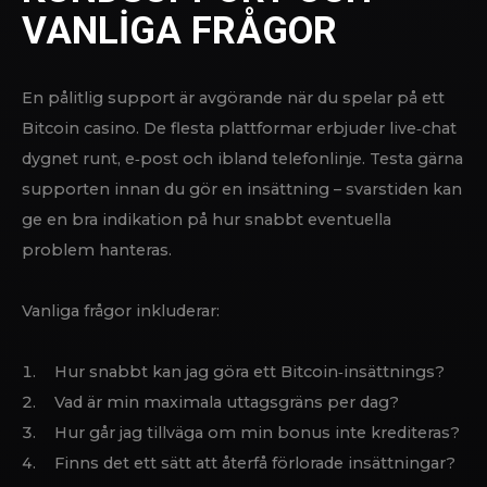
VANLIGA FRÅGOR
En pålitlig support är avgörande när du spelar på ett
Bitcoin casino. De flesta plattformar erbjuder live‑chat
dygnet runt, e‑post och ibland telefonlinje. Testa gärna
supporten innan du gör en insättning – svarstiden kan
ge en bra indikation på hur snabbt eventuella
problem hanteras.
Vanliga frågor inkluderar:
Hur snabbt kan jag göra ett Bitcoin‑insättnings?
Vad är min maximala uttagsgräns per dag?
Hur går jag tillväga om min bonus inte krediteras?
Finns det ett sätt att återfå förlorade insättningar?