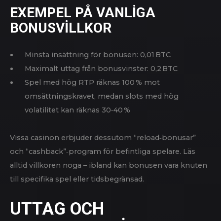
EXEMPEL PÅ VANLIGA
BONUSVILLKOR
Minsta insättning för bonusen: 0,01 BTC
Maximalt uttag från bonusvinster: 0,2 BTC
Spel med hög RTP räknas 100 % mot
omsättningskravet, medan slots med hög
volatilitet kan räknas 30‑40 %
Vissa casinon erbjuder dessutom “reload‑bonusar”
och “cashback”‑program för befintliga spelare. Läs
alltid villkoren noga – ibland kan bonusen vara knuten
till specifika spel eller tidsbegränsad.
UTTAG OCH