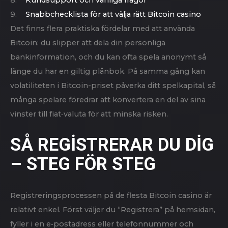
Kundsupport och vanliga frågor
Snabbchecklista för att välja rätt Bitcoin casino
Det finns flera praktiska fördelar med att använda
Bitcoin: du slipper att dela din personliga
bankinformation, och du kan ofta spela anonymt så
länge du har en giltig plånbok. På samma gång kan
volatiliteten i Bitcoin-priset påverka ditt spelkapital, så
många spelare föredrar att konvertera en del av sina
vinster till fiat‑valuta för att minska risken.
SÅ REGISTRERAR DU DIG
– STEG FÖR STEG
Registreringsprocessen på de flesta Bitcoin casino är
relativt enkel. Först väljer du “Registrera” på hemsidan,
fyller i en e‑postadress eller telefonnummer och