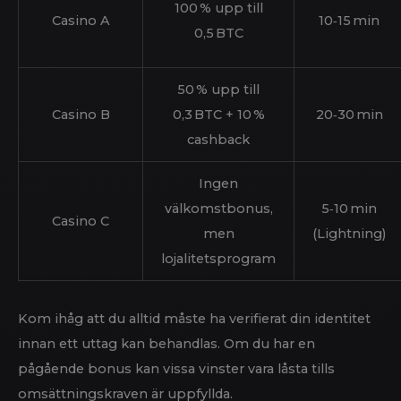
100 % upp till
Casino A
10‑15 min
0,5 BTC
50 % upp till
Casino B
0,3 BTC + 10 %
20‑30 min
cashback
Ingen
välkomstbonus,
5‑10 min
Casino C
men
(Lightning)
lojalitetsprogram
Kom ihåg att du alltid måste ha verifierat din identitet
innan ett uttag kan behandlas. Om du har en
pågående bonus kan vissa vinster vara låsta tills
omsättningskraven är uppfyllda.