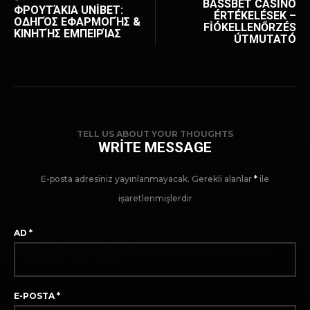
BASSBET CASINO
ΦΡΟΥΤΆΚΙΑ UNIBET:
ÉRTÉKELÉSEK –
ΟΔΗΓΌΣ ΕΦΑΡΜΟΓΉΣ &
FIÓKELLENŐRZÉS
ΚΙΝΗΤΉΣ ΕΜΠΕΙΡΊΑΣ
ÚTMUTATÓ
TELL US ABOUT YOUR THOUGHTS
WRITE MESSAGE
E-posta adresiniz yayınlanmayacak.
Gerekli alanlar
*
ile
işaretlenmişlerdir
AD
*
E-POSTA
*