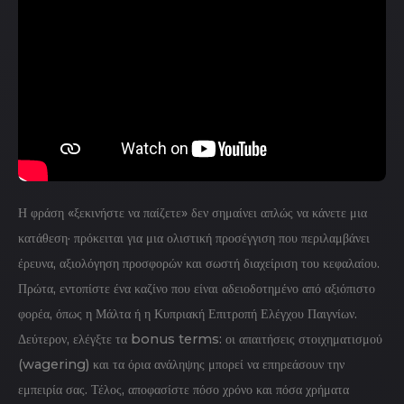
Η φράση «ξεκινήστε να παίζετε» δεν σημαίνει απλώς να κάνετε μια
κατάθεση· πρόκειται για μια ολιστική προσέγγιση που περιλαμβάνει
έρευνα, αξιολόγηση προσφορών και σωστή διαχείριση του κεφαλαίου.
Πρώτα, εντοπίστε ένα καζίνο που είναι αδειοδοτημένο από αξιόπιστο
φορέα, όπως η Μάλτα ή η Κυπριακή Επιτροπή Ελέγχου Παιγνίων.
Δεύτερον, ελέγξτε τα bonus terms: οι απαιτήσεις στοιχηματισμού
(wagering) και τα όρια ανάληψης μπορεί να επηρεάσουν την
εμπειρία σας. Τέλος, αποφασίστε πόσο χρόνο και πόσα χρήματα