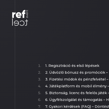
1. Regisztráció és első lépések
2. Üdvözlő bónusz és promóciók – 
3. Fizetési módok és pénzfelvétel –
4. Játékplatform és mobil élmény 
5. Biztonság, licenc és felelős ját
6. Ügyfélszolgálat és támogatás – 
7. Gyakori kérdések (FAQ) – Döntés