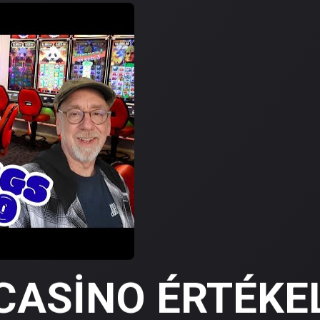
CASINO ÉRTÉKE