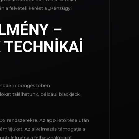
n a felvételi kérést a „Pénzügyi
ÉLMÉNY –
 TECHNIKAI
en modern böngészőben
kat találhatunk, például blackjack,
iOS rendszerekre. Az app letöltése után
ámlájukat. Az alkalmazás támogatja a
 mobilélmény a felhasználóbarát