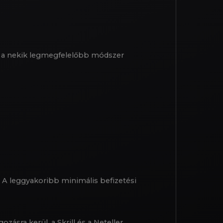
k a nekik legmegfelelőbb módszer
ó. A leggyakoribb minimális befizetési
ásra kerül, a Skrill és a Neteller