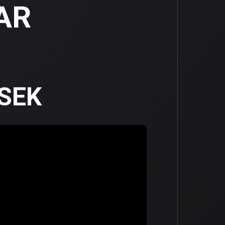
AR
ÉSEK