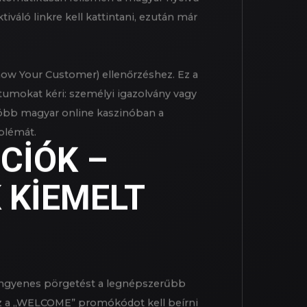
tiváló linkre kell kattintani, ezután már
Know Your Customer) ellenőrzéshez. Ez a
umokat kéri: személyi igazolvány vagy
gtöbb magyar online kaszinóban a
oblémát.
CIÓK –
 KIEMELT
0 ingyenes pörgetést a legnépszerűbb
ihez a „WELCOME” promókódot kell beírni