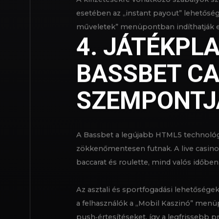
esetében az „instant payout” lehetőség 
műveletek” menüpontban indíthatják el,
4. JÁTÉKPL
BASSBET CA
SZEMPONTJ
A Bassbet a legújabb HTML5 technológ
zökkenőmentesen futnak. A live casino r
baccarat és roulette, mind valós időben
Az asztali és sportfogadási lehetőségek
a felhasználók a „Mobil Kaszinó” menüp
push‑értesítéseket, így a legfrissebb