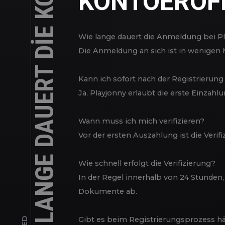
FAQ: HÄUFI
KONTOERÖF
Wie lange dauert die Anmeldung bei P
Die Anmeldung an sich ist in wenigen Mi
Kann ich sofort nach der Registrierung
Ja, Playjonny erlaubt die erste Einzahl
Wann muss ich mich verifizieren?
Vor der ersten Auszahlung ist die Verif
Wie schnell erfolgt die Verifizierung?
In der Regel innerhalb von 24 Stunden,