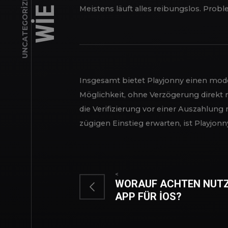
UNCATEGORIZED
Dokumente ab.
Gibt es beim Registrierungsprozess h
Meistens läuft alles reibungslos. Pro
Insgesamt bietet Playjonny einen mode
Möglichkeit, ohne Verzögerung direkt na
die Verifizierung vor einer Auszahlung 
zügigen Einstieg erwarten, ist Playjo
<
WORAUF ACHTEN NUTZE