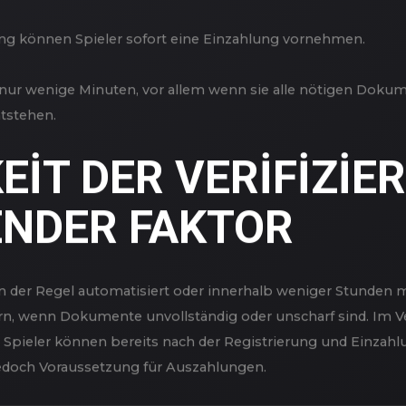
 eines Benutzernamens und Passworts.
talters: Wichtig für die Lizenzkonformität.
ersten Gewinn- oder Auszahlungsversuch): Hochladen von A
ung können Spieler sofort eine Einzahlung vornehmen.
g nur wenige Minuten, vor allem wenn sie alle nötigen Doku
ntstehen.
IT DER VERIFIZIER
ENDER FAKTOR
t in der Regel automatisiert oder innerhalb weniger Stunde
n, wenn Dokumente unvollständig oder unscharf sind. Im Ve