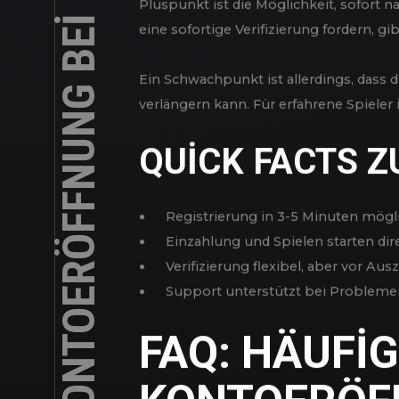
WIE LANGE DAUERT DIE KONTOERÖFFNUNG BEI PLAYJONNY WIRKLICH?
Auf den ersten Blick wirkt die Kontoer
Pluspunkt ist die Möglichkeit, sofort
eine sofortige Verifizierung fordern, gi
Ein Schwachpunkt ist allerdings, dass d
verlängern kann. Für erfahrene Spieler 
QUICK FACTS 
Registrierung in 3-5 Minuten mögl
Einzahlung und Spielen starten d
Verifizierung flexibel, aber vor Aus
Support unterstützt bei Probleme