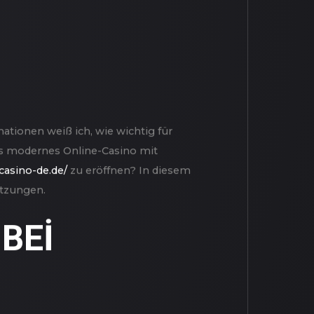
RI
REFERANSLAR
İNSAN KAYNAKLARI
ationen weiß ich, wie wichtig für
als modernes Online-Casino mit
casino-de.de/
zu eröffnen? In diesem
ätzungen.
BEI