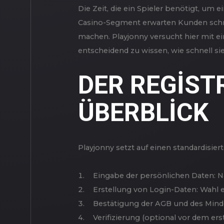
PLAYJONNY 
Die Zeit, die ein Spieler benötigt, um 
Casino-Segment erwarten Kunden schn
machen. Playjonny versucht hier mit ei
entscheidend zu wissen, wie schnell si
DER REGIST
ÜBERBLICK
Playjonny setzt auf einen standardisier
Eingabe der persönlichen Daten: N