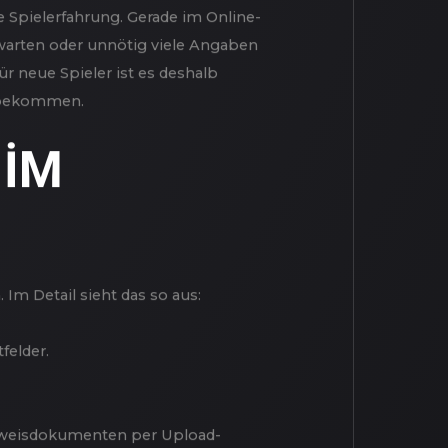
te Spielerfahrung. Gerade im Online-
arten oder unnötig viele Angaben
r neue Spieler ist es deshalb
le bekommen.
 IM
Im Detail sieht das so aus:
felder.