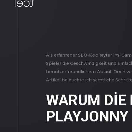
Als erfahrener SEO-Kopira‎‎yter im iGa
Spieler die Geschwindigkeit und Einfac
benutzerfreundlichem Ablauf. Doch wie 
Artikel beleuchte ich sämtliche Schri
WARUM DIE 