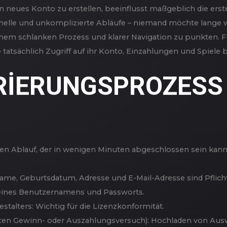
RELEVANT IST
ein neues Konto zu erstellen, beeinflusst maßgeblich die ers
elle und unkomplizierte Abläufe – niemand möchte lange w
nem schlanken Prozess und klarer Navigation zu punkten. Fü
e tatsächlich Zugriff auf ihr Konto, Einzahlungen und Spie
RIERUNGSPROZESS
ten Ablauf, der in wenigen Minuten abgeschlossen sein kann. 
ame, Geburtsdatum, Adresse und E-Mail-Adresse sind Pflicht