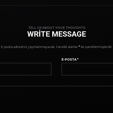
TELL US ABOUT YOUR THOUGHTS
WRITE MESSAGE
E-posta adresiniz yayınlanmayacak.
Gerekli alanlar
*
ile işaretlenmişlerdir
E-POSTA
*