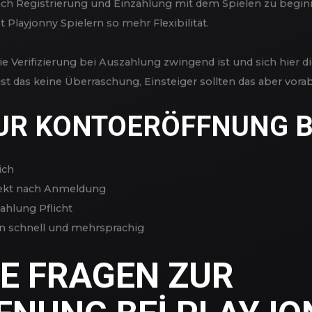
öffnung bei Playjonny schnell und unkompliziert – das ents
 nach Registrierung und Einzahlung mit dem Spielen zu begin
bt Playjonny Spielern so mehr Flexibilität.
ie Verifizierung bei Auszahlung zwingend ist und sich hier d
ist das keine Überraschung, Einsteiger sollten das aber vora
ZUR KONTOERÖFFNUNG B
ich
irekt nach Anmeldung
zahlung Pflicht
n schnell und mehrsprachig