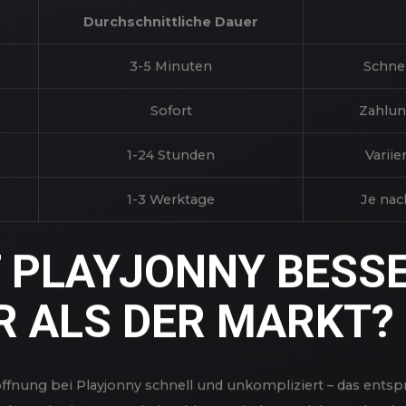
il: Spieler können bereits nach der Registrierung und Einzahl
 jedoch Voraussetzung für Auszahlungen.
Durchschnittliche Dauer
3-5 Minuten
Schnel
Sofort
Zahlun
1-24 Stunden
Varii
1-3 Werktage
Je na
 PLAYJONNY BESSE
 ALS DER MARKT?