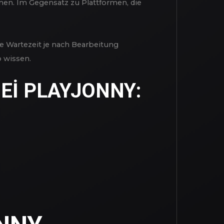
pricht dem Branchendurchschnitt. Ein
nen. Im Gegensatz zu Plattformen, die
ie Wartezeit je nach Bearbeitung
b wissen.
EI PLAYJONNY: