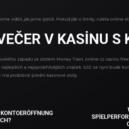
me viděli, jak jsme zjistili. Pokud jde o limity, ruleta online s
T VEČER V KASINU 
vokého západu se slotem Money Train, online cz casino free 
 nejlepších a nejspolehlivějších značek. GCC se nyní bude kon
íc má podobné přední kasinové sloty.
E KONTOERÖFFNUNG
SPIELPERFO
ICH?