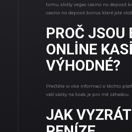
tomu, slotty vegas casino no deposit b
casino no deposit bonus které jste vloži
PROČ JSOU 
ONLINE KAS
VÝHODNÉ?
Přečtěte si více informací o těchto p
vaší sázky na 5oak, je pro mě záhadou.
JAK VYZRÁT
PENÍZE