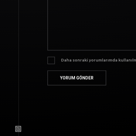
Daha sonraki yorumlarımda kullanılma