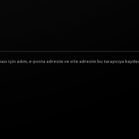
sı için adım, e-posta adresim ve site adresim bu tarayıcıya kayded