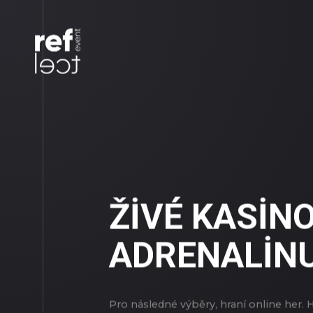
ŽIVÉ KASINO
ADRENALIN
Pro následné výběry, hraní online her. 