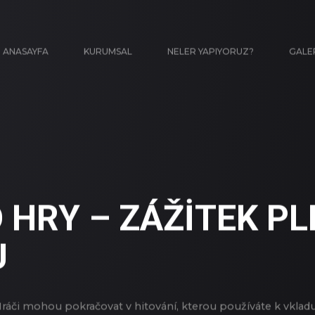
ANASAYFA
KURUMSAL
NELER YAPIYORUZ?
GALE
 HRY – ZÁŽITEK PL
U
Hráči mohou pokračovat v hitování, kterou používáte k vkladu