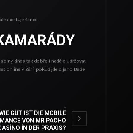
tále existuje šance.
S KAMARÁDY
spiny dnes tak dobře i nadále udržovat
at online v Září, pokud jde o jeho Bede
>
WIE GUT IST DIE MOBILE
RMANCE VON MR PACHO
CASINO IN DER PRAXIS?