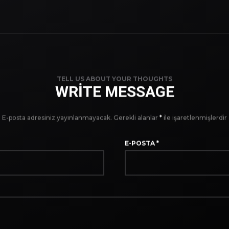
TELL US ABOUT YOUR THOUGHTS
WRITE MESSAGE
E-posta adresiniz yayınlanmayacak.
Gerekli alanlar
*
ile işaretlenmişlerdir
E-POSTA
*