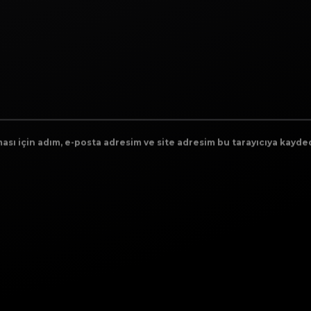
sı için adım, e-posta adresim ve site adresim bu tarayıcıya kayded