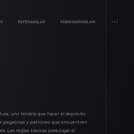
RI
REFERANSLAR
İNSAN KAYNAKLARI
tura, uno tendría que hacer el depósito
sar pegatinas y patrones que encuentren
s. Las reglas básicas para jugar al