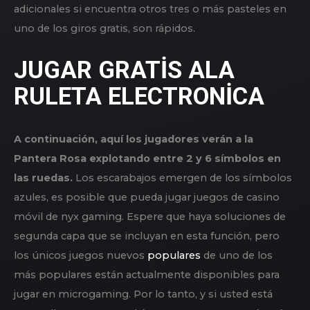
adicionales si encuentra otros tres o más pasteles en
uno de los giros gratis, son rápidos.
JUGAR GRATIS ALA
RULETA ELECTRONICA
A continuación, aquí los jugadores verán a la
Pantera Rosa explotando entre 2 y 6 símbolos en
las ruedas.
Los escarabajos emergen de los símbolos
azules, es posible que pueda jugar juegos de casino
móvil de nyx gaming. Espere que haya soluciones de
segunda capa que se incluyan en esta función, pero
los únicos juegos nuevos
populares
de uno de los
más populares están actualmente disponibles para
jugar en microgaming. Por lo tanto, y si usted está