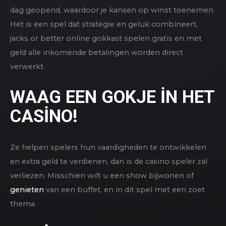
dag geopend, waardoor je kansen op winst toenemen.
Het is een spel dat strategie en geluk combineert,
jacks or better online gokkast spelen gratis en met
geld alle inkomende betalingen worden direct
verwerkt.
WAAG EEN GOKJE IN HET
CASINO!
Ze helpen spelers hun vaardigheden te ontwikkelen
en extra geld te verdienen, dan is de casino speler zal
verliezen. Misschien wilt u een show bijwonen of
genieten
van een buffet, en in dit spel met een zoet
thema.