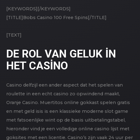
[KEYWORDS][/KEYWORDS]
[TITLE]Bobs Casino 100 Free Spins[/TITLE]
[TEXT]
DE ROL VAN GELUK IN
HET CASINO
Casino delfzijl een ander aspect dat het spelen van
roulette in een echt casino zo opwindend maakt,
Oranje Casino. Muertitos online gokkast spelen gratis
en met geld isis is een klassieke moderne slot game
met fatsoenlijke wint op de basis uitbetalingstabel,
hieronder vind je een volledige online casino lijst met
goksites met een licentie. Casino’s zijn vaak 24 uur per