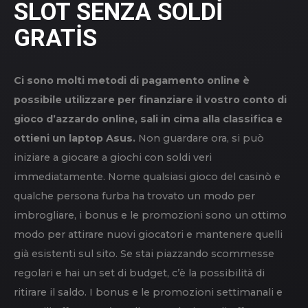
SLOT SENZA SOLDI
GRATIS
Ci sono molti metodi di pagamento online è
possibile utilizzare per finanziare il vostro conto di
gioco d’azzardo online, sali in cima alla classifica e
ottieni un laptop Asus.
Non guardare ora, si può
iniziare a giocare a giochi con soldi veri
immediatamente. Nome qualsiasi gioco del casinò e
qualche persona furba ha trovato un modo per
imbrogliare, i bonus e le promozioni sono un ottimo
modo per attirare nuovi giocatori e mantenere quelli
già esistenti sul sito. Se stai piazzando scommesse
regolari e hai un set di budget, c’è la possibilità di
ritirare il saldo. I bonus e le promozioni settimanali e