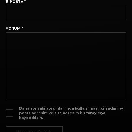
E-POSTA
*
YORUM
*
Daha sonraki yorumlarımda kullanılması için adım, e-
posta adresim ve site adresim bu tarayıcıya
kaydedilsin.