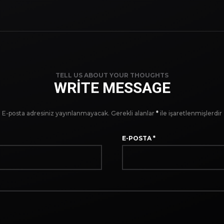
TELL US ABOUT YOUR THOUGHTS
WRITE MESSAGE
E-posta adresiniz yayınlanmayacak.
Gerekli alanlar
*
ile işaretlenmişlerdir
E-POSTA
*