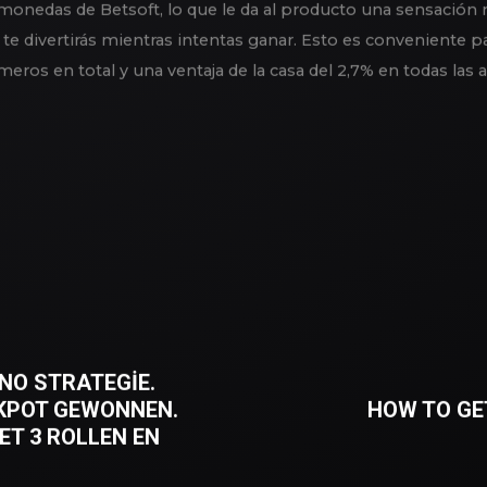
gamonedas de Betsoft, lo que le da al producto una sensación má
e divertirás mientras intentas ganar. Esto es conveniente pa
os en total y una ventaja de la casa del 2,7% en todas las 
NO STRATEGIE.
KPOT GEWONNEN.
HOW TO GE
ET 3 ROLLEN EN