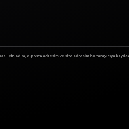
sı için adım, e-posta adresim ve site adresim bu tarayıcıya kayded