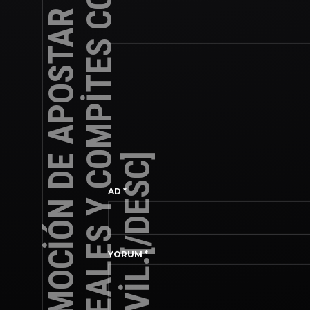
AD
*
YORUM
*