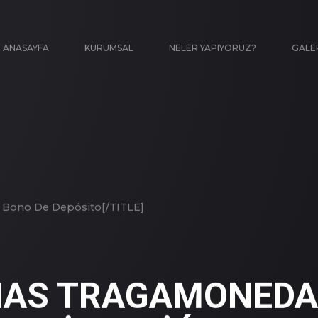
ANASAYFA
KURUMSAL
NELER YAPIYORUZ?
GALE
n Bono De Depósito[/TITLE]
NAS TRAGAMONEDA