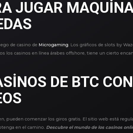
RA JUGAR MAQUIN
EDAS
juego de casino de
Microgaming
. Los gráficos de slots by Wa
 los casinos en línea árabes offshore, tiene un cierto encan
SINOS DE BTC CON
EOS
en, pueden comenzar los giros gratis. El sitio web está regu
obtenga en el camino.
Descubre el mundo de los casinos onli