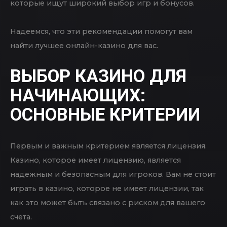
которые ищут широкий выбор игр и бонусов.
Надеемся, что эти рекомендации помогут вам
найти лучшее онлайн-казино для вас.
ВЫБОР КАЗИНО ДЛЯ
НАЧИНАЮЩИХ:
ОСНОВНЫЕ КРИТЕРИИ
Первым и важным критерием является лицензия.
Казино, которое имеет лицензию, является
надежным и безопасным для игроков. Вам не стоит
играть в казино, которое не имеет лицензии, так
как это может быть связано с риском для вашего
счета.