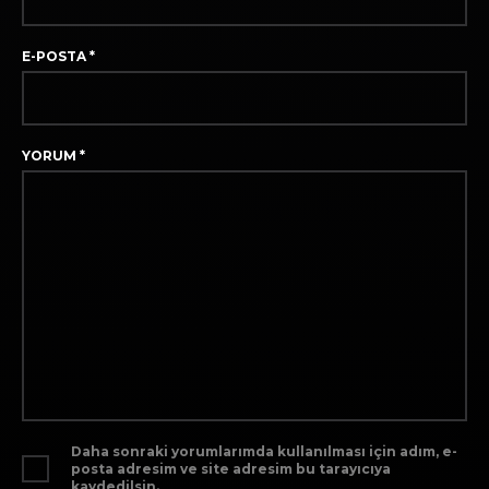
E-POSTA
*
YORUM
*
Daha sonraki yorumlarımda kullanılması için adım, e-
posta adresim ve site adresim bu tarayıcıya
kaydedilsin.