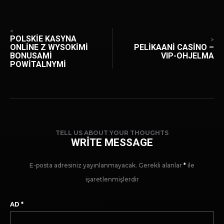
<
POLSKIE KASYNA
>
ONLINE Z WYSOKIMI
PELIKAANI CASINO –
BONUSAMI
VIP-OHJELMA
POWITALNYMI
TELL US ABOUT YOUR THOUGHTS
WRITE MESSAGE
E-posta adresiniz yayınlanmayacak.
Gerekli alanlar
*
ile
işaretlenmişlerdir
AD
*