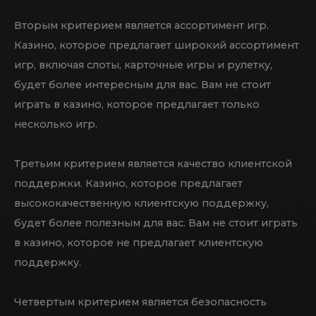
Вторым критерием является ассортимент игр.
Казино, которое предлагает широкий ассортимент
игр, включая слоты, карточные игры и рулетку,
будет более интересным для вас. Вам не стоит
играть в казино, которое предлагает только
несколько игр.
Третьим критерием является качество клиентской
поддержки. Казино, которое предлагает
высококачественную клиентскую поддержку,
будет более полезным для вас. Вам не стоит играть
в казино, которое не предлагает клиентскую
поддержку.
Четвертым критерием является безопасность