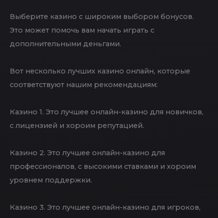
Выберите казино с широким выбором бонусов.
Это может помочь вам начать играть с
дополнительными деньгами.
Вот несколько лучших казино онлайн, которые
соответствуют нашим рекомендациям:
Казино 1. Это лучшее онлайн-казино для новичков,
с лицензией и хороим репутацией.
Казино 2. Это лучшее онлайн-казино для
профессионалов, с высокими ставками и хороим
уровнем поддержки.
Казино 3. Это лучшее онлайн-казино для игроков,