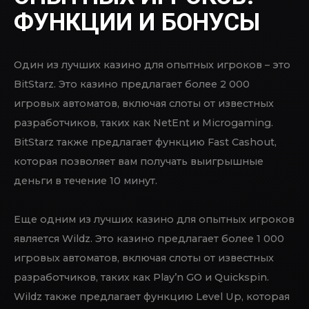
ФУНКЦИИ И БОНУСЫ
Один из лучших казино для опытных игроков – это
BitStarz. Это казино предлагает более 2 000
игровых автоматов, включая слоты от известных
разработчиков, таких как NetEnt и Microgaming.
BitStarz также предлагает функцию Fast Cashout,
которая позволяет вам получать выигрышные
деньги в течение 10 минут.
Еще одним из лучших казино для опытных игроков
является Wildz. Это казино предлагает более 1 000
игровых автоматов, включая слоты от известных
разработчиков, таких как Play’n GO и Quickspin.
Wildz также предлагает функцию Level Up, которая