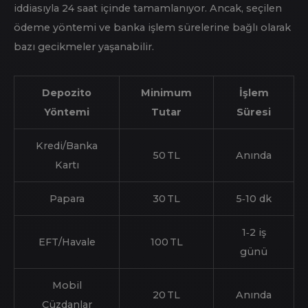
iddiasıyla 24 saat içinde tamamlanıyor. Ancak, seçilen
ödeme yöntemi ve banka işlem sürelerine bağlı olarak
bazı gecikmeler yaşanabilir.
Depozito
Minimum
İşlem
Yöntemi
Tutar
Süresi
Kredi/Banka
50 TL
Anında
Kartı
Papara
30 TL
5‑10 dk
1‑2 iş
EFT/Havale
100 TL
günü
Mobil
20 TL
Anında
Cüzdanlar