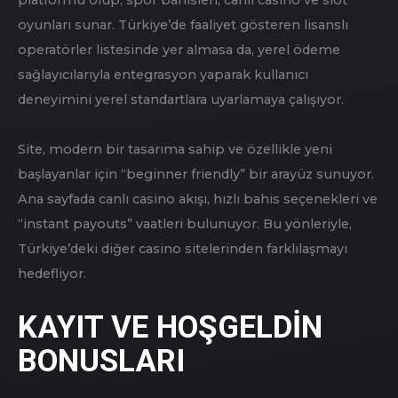
platformu olup, spor bahisleri, canlı casino ve slot
oyunları sunar. Türkiye’de faaliyet gösteren lisanslı
operatörler listesinde yer almasa da, yerel ödeme
sağlayıcılarıyla entegrasyon yaparak kullanıcı
deneyimini yerel standartlara uyarlamaya çalışıyor.
Site, modern bir tasarıma sahip ve özellikle yeni
başlayanlar için “beginner friendly” bir arayüz sunuyor.
Ana sayfada canlı casino akışı, hızlı bahis seçenekleri ve
“instant payouts” vaatleri bulunuyor. Bu yönleriyle,
Türkiye’deki diğer casino sitelerinden farklılaşmayı
hedefliyor.
KAYIT VE HOŞGELDIN
BONUSLARI