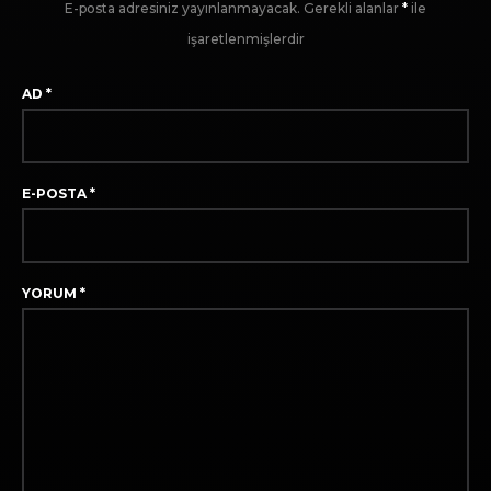
E-posta adresiniz yayınlanmayacak.
Gerekli alanlar
*
ile
işaretlenmişlerdir
AD
*
E-POSTA
*
YORUM
*