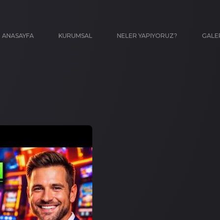
ANASAYFA
KURUMSAL
NELER YAPIYORUZ?
GALE