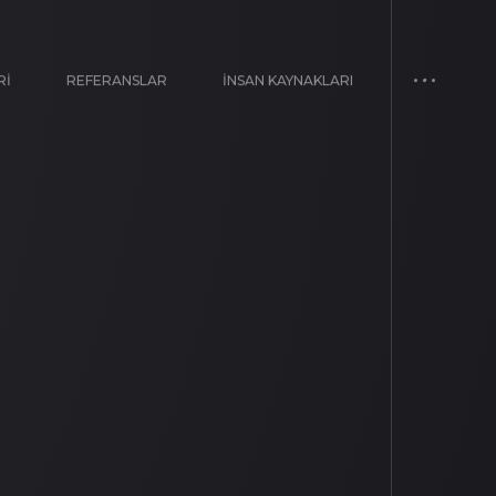
RI
REFERANSLAR
İNSAN KAYNAKLARI