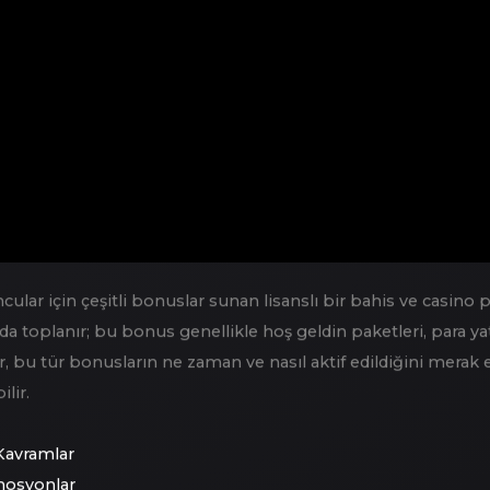
ular için çeşitli bonuslar sunan lisanslı bir bahis ve casino 
nda toplanır; bu bonus genellikle hoş geldin paketleri, para ya
lar, bu tür bonusların ne zaman ve nasıl aktif edildiğini mer
lir.
Kavramlar
mosyonlar