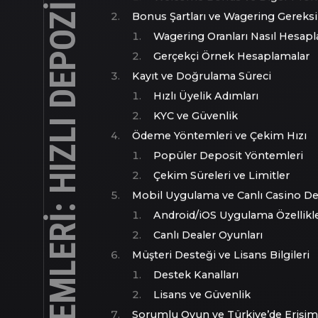
HOLIGANBET BONUSLARI VE ÖDEME YÖNTEMLERI: HIZLI DEPOZITO VE ÇEKIM REHBERI
Bonus Şartları ve Wagering Gereksi
Wagering Oranları Nasıl Hesapl
Gerçekçi Örnek Hesaplamalar
Kayıt ve Doğrulama Süreci
Hızlı Üyelik Adımları
KYC ve Güvenlik
Ödeme Yöntemleri ve Çekim Hızı
Popüler Deposit Yöntemleri
Çekim Süreleri ve Limitler
Mobil Uygulama ve Canlı Casino D
Android/iOS Uygulama Özellikle
Canlı Dealer Oyunları
Müşteri Desteği ve Lisans Bilgileri
Destek Kanalları
Lisans ve Güvenlik
Sorumlu Oyun ve Türkiye’de Erişim