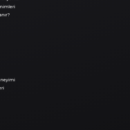
nimleri
anır?
eneyimi
ri