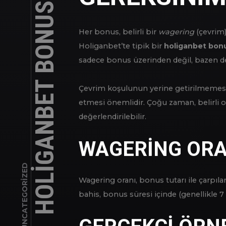
Her bonus, belirli bir
wagering
(çevrim)
Holiganbet’te tipik bir
holiganbet bon
sadece bonus üzerinden değil, bazen de
Çevrim koşulunun yerine getirilmemesi
etmesi önemlidir. Çoğu zaman, belirli o
değerlendirilebilir.
WAGERING ORA
UNCATEGORIZED
Wagering oranı, bonus tutarı ile çarpıl
bahis, bonus süresi içinde (genellikle 