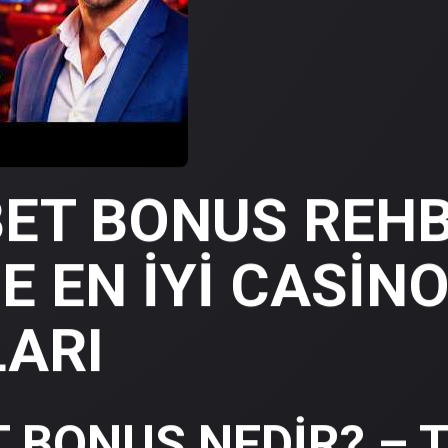
ET BONUS REHB
E EN İYI CASIN
ARI
 BONUS NEDIR? – 