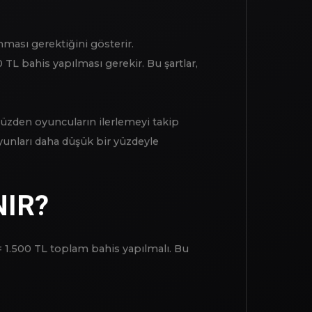
ması gerektiğini gösterir.
 TL bahis yapılması gerekir. Bu şartlar,
zden oyuncuların ilerlemeyi takip
yunları daha düşük bir yüzdeyle
NIR?
= 1.500 TL toplam bahis yapılmalı. Bu