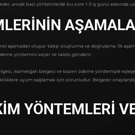
der, ancak bazı yöntemlerde bu süre 1‑3 iş günü arasında uza
MLERININ AŞAMALA
emel aşamadan oluşur: talep oluşturma ve doğrulama. İlk aş
 ödeme yöntemini seçer ve talebi gönderir.
elgesi, ikametgah belgesi ve bazen ödeme yöntemiyle eşleşen f
liliklere uyum sağlamak için zorunludur. Belgeler onaylandı
EKIM YÖNTEMLERI 