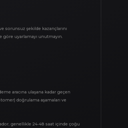
ve sorunsuz şekilde kazançlarını
ize göre uyarlamayı unutmayın.
deme aracına ulaşana kadar geçen
stomer) doğrulama aşamaları ve
ador, genellikle 24‑48 saat içinde çoğu