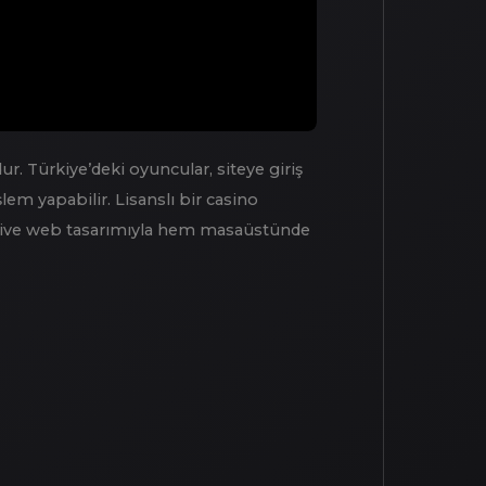
ur. Türkiye’deki oyuncular, siteye giriş
lem yapabilir. Lisanslı bir casino
onsive web tasarımıyla hem masaüstünde