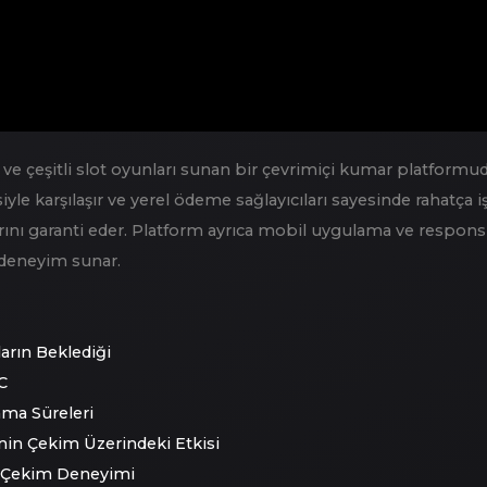
i ve çeşitli slot oyunları sunan bir çevrimiçi kumar platformud
le karşılaşır ve yerel ödeme sağlayıcıları sayesinde rahatça iş
larını garanti eder. Platform ayrıca mobil uygulama ve resp
 deneyim sunar.
arın Beklediği
C
ama Süreleri
in Çekim Üzerindeki Etkisi
a Çekim Deneyimi