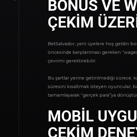
BONUS VE W
ÇEKIM ÜZERI
BetSalvador, yeni üyelere hoş geldin
öncesinde karşılanması gereken “wageri
çevrimi gerektirebilir.
Bu şartlar yerine getirilmediği sürece, 
süresini kısaltmak isteyen oyuncular, 
tamamlayarak “gerçek para”ya dönüştür
MOBIL UYGU
ÇEKIM DENE