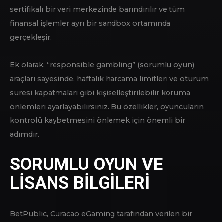
sertifikalı bir veri merkezinde barındırılır ve tüm
finansal işlemler ayrı bir sandbox ortamında
gerçekleşir.
Ek olarak, “responsible gambling” (sorumlu oyun)
araçları sayesinde, haftalık harcama limitleri ve oturum
süresi kapatmaları gibi kişiselleştirilebilir koruma
önlemleri ayarlayabilirsiniz. Bu özellikler, oyuncuların
kontrolü kaybetmesini önlemek için önemli bir
adımdır.
SORUMLU OYUN VE
LISANS BILGILERI
BetPublic, Curacao eGaming tarafından verilen bir