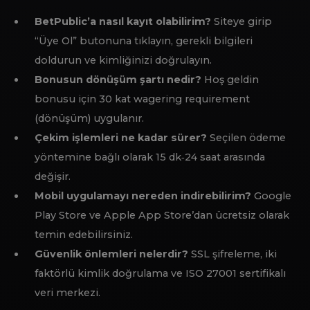
BetPublic’a nasıl kayıt olabilirim?
Siteye girip
“Üye Ol” butonuna tıklayın, gerekli bilgileri
doldurun ve kimliğinizi doğrulayın.
Bonusun dönüşüm şartı nedir?
Hoş geldin
bonusu için 30 kat wagering requirement
(dönüşüm) uygulanır.
Çekim işlemleri ne kadar sürer?
Seçilen ödeme
yöntemine bağlı olarak 15 dk‑24 saat arasında
değişir.
Mobil uygulamayı nereden indirebilirim?
Google
Play Store ve Apple App Store’dan ücretsiz olarak
temin edebilirsiniz.
Güvenlik önlemleri nelerdir?
SSL şifreleme, iki
faktörlü kimlik doğrulama ve ISO 27001 sertifikalı
veri merkezi.