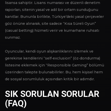
lisansa sahiptir. Lisans numarası ve düzenli denetim
raporları, sitenin yasal ve adil bir ortam sunduğunu
kanıtlar. Bununla birlikte, Türkiye’deki yasal çerçeveler
göz önüne alınarak, site sadece “Kısa Süreli Oyun”
(casual betting) hizmeti verir ve kumarhane ruhsatı
sunmaz.
Oyuncular, kendi oyun alışkanlıklarını izlemek ve
gerekirse kendilerini “self‑exclusion” (öz‑dondurma)
listesine eklemek için “Responsible Gaming” bölümü
üzerinden talepte bulunabilirler. Bu, hem kişisel hem
de sosyal sorumluluk açısından kritik bir adımdır.
SIK SORULAN SORULAR
(FAQ)