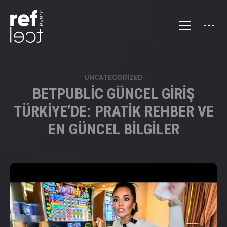
UNCATEGORIZED
BETPUBLIC GÜNCEL GIRIŞ
TÜRKIYE’DE: PRATIK REHBER VE
EN GÜNCEL BILGILER