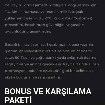
belirleyin. İkinci aşamada, kimliğinizi doğrulamak için
T.C. kimlik numarası ve resmi kimlik fotoğrafı
yüklemeniz istenir. Bu KYC (Know Your Customer)
prosedürü, hesabınızın güvenliğini ve yasalara
uygunluğunu garanti eder.
Başarılı bir kayıt sonrası, hesabınıza ilk para yatırma
işlemini gerçekleştirebilirsiniz. Minimum depozito
tutarı 50 TL’dir ve çoğu banka ya da anlaşmalı ödeme
sağlayıcılarıyla anında gerçekleşir. Kayıt sırasında alınan
promosyon kodu, “HOŞGELDİN” gibi bir kelime ise,
ekstra bonus alma şansını artırır.
BONUS VE KARŞILAMA
PAKETI