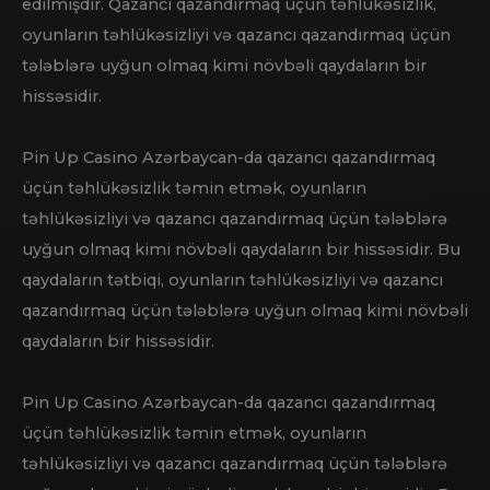
edilmişdir. Qazancı qazandırmaq üçün təhlükəsizlik,
oyunların təhlükəsizliyi və qazancı qazandırmaq üçün
tələblərə uyğun olmaq kimi növbəli qaydaların bir
hissəsidir.
Pin Up Casino Azərbaycan-da qazancı qazandırmaq
üçün təhlükəsizlik təmin etmək, oyunların
təhlükəsizliyi və qazancı qazandırmaq üçün tələblərə
uyğun olmaq kimi növbəli qaydaların bir hissəsidir. Bu
qaydaların tətbiqi, oyunların təhlükəsizliyi və qazancı
qazandırmaq üçün tələblərə uyğun olmaq kimi növbəli
qaydaların bir hissəsidir.
Pin Up Casino Azərbaycan-da qazancı qazandırmaq
üçün təhlükəsizlik təmin etmək, oyunların
təhlükəsizliyi və qazancı qazandırmaq üçün tələblərə