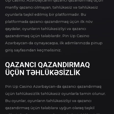
Up Casino, Azərbaycanın qazancı qazandırmaq üçün
mənfiy qazancı olmayan, təhlükəsiz və təhlükəsiz
oyunlarla təşkil edilmiş bir platformadır. Bu
platformada qazancı qazandırmaq üçün ilk növ
qaydalar, oyunların təhlükəsizliyi və qazancı
qazandırmaq üçün tələblərdir. Pin Up Casino
Azərbaycan-da oynayacaqsa, ilk adımlarınızda pinup
giriş sayfasından keçməlisiniz.
QAZANCI QAZANDIRMAQ
ÜÇÜN TƏHLÜKƏSIZLIK
Pin Up Casino Azərbaycan-da qazancı qazandırmaq
üçün təhlükəsizlik təhlükəsiz oyunlarla təmin olunur.
Bu oyunlar, oyunların təhlükəsizliyi və qazancı
qazandırmaq üçün tələblərə uyğun olaraq təşkil