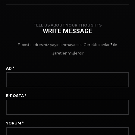
TELL US ABOUT YOUR THOUGHTS
WRITE MESSAGE
E-posta adresiniz yayınlanmayacak.
Gerekli alanlar
*
ile
işaretlenmişlerdir
AD
*
E-POSTA
*
YORUM
*