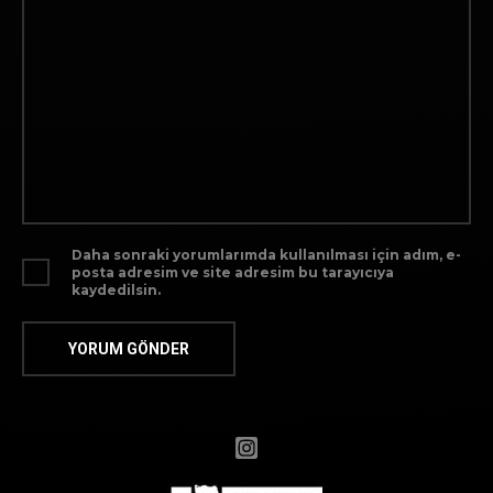
Daha sonraki yorumlarımda kullanılması için adım, e-
posta adresim ve site adresim bu tarayıcıya
kaydedilsin.