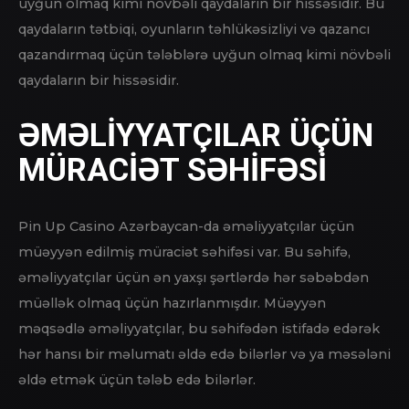
uyğun olmaq kimi növbəli qaydaların bir hissəsidir. Bu
qaydaların tətbiqi, oyunların təhlükəsizliyi və qazancı
qazandırmaq üçün tələblərə uyğun olmaq kimi növbəli
qaydaların bir hissəsidir.
ƏMƏLIYYATÇILAR ÜÇÜN
MÜRACIƏT SƏHIFƏSI
Pin Up Casino Azərbaycan-da əməliyyatçılar üçün
müəyyən edilmiş müraciət səhifəsi var. Bu səhifə,
əməliyyatçılar üçün ən yaxşı şərtlərdə hər səbəbdən
müəllək olmaq üçün hazırlanmışdır. Müəyyən
məqsədlə əməliyyatçılar, bu səhifədən istifadə edərək
hər hansı bir məlumatı əldə edə bilərlər və ya məsələni
əldə etmək üçün tələb edə bilərlər.