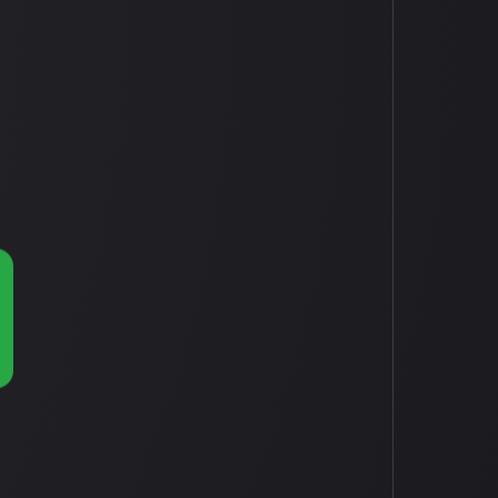
RI
REFERANSLAR
İNSAN KAYNAKLARI