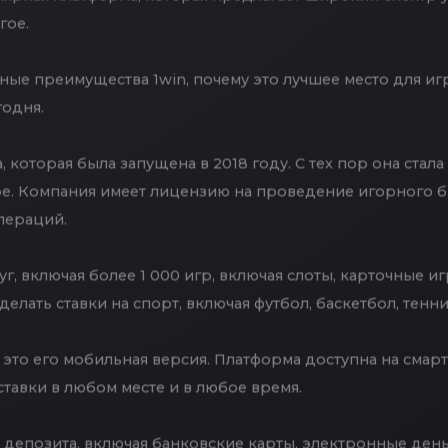
N
ое казино, где можно играть в любимые игры и делать 
улярная платформа, которая предлагает широкий спектр у
гое.
ые преимущества 1win, почему это лучшее место для игр
годня.
 которая была запущена в 2018 году. С тех пор она ста
е. Компания имеет лицензию на проведение игорного би
пераций.
г, включая более 1 000 игр, включая слоты, карточные иг
лать ставки на спорт, включая футбол, баскетбол, тенни