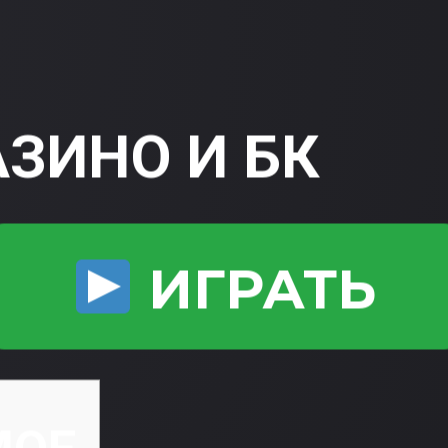
ANASAYFA
KURUMSAL
NELER YAPIYORUZ?
GALE
АЗИНО И БК
ИГРАТЬ