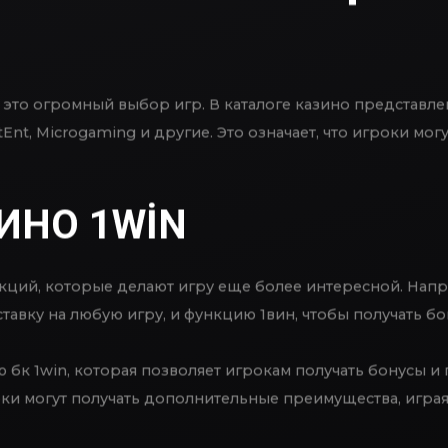
ТВА И ФУНКЦИИ 
 это огромный выбор игр. В каталоге казино представле
nt, Microgaming и другие. Это означает, что игроки могу
ИНО 1WIN
нкций, которые делают игру еще более интересной. Напр
ставку на любую игру, и функцию 1вин, чтобы получать 