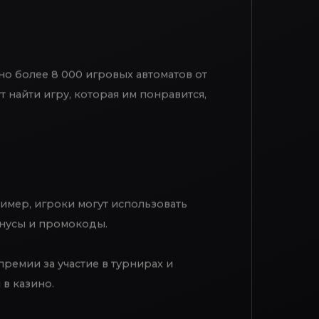
КАЗИНО
но более 8 000 игровых автоматов от
т найти игру, которая им понравится,
имер, игроки могут использовать
бонусы и промокоды.