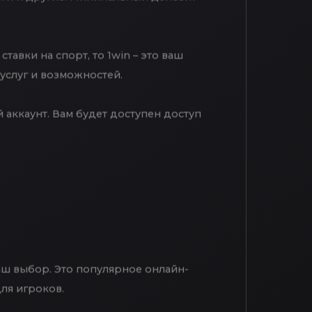
фонах и планшетах, что позволяет
ьги и другие. Минимальный депозит
авки на спорт, то 1win – это ваш
услуг и возможностей.
й аккаунт. Вам будет доступен доступ