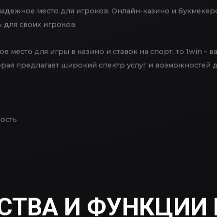
лать ставки на спорт. Игроки могут делать ставки на раз
можно делать на деньги или на бесплатной основе.
надежное место для игроков. Онлайн-казино и букмекер
 для своих игроков.
 место для игры в казино и ставок на спорт, то 1win – 
орая предлагает широкий спектр услуг и возможностей д
ость