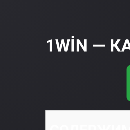
1WIN — К