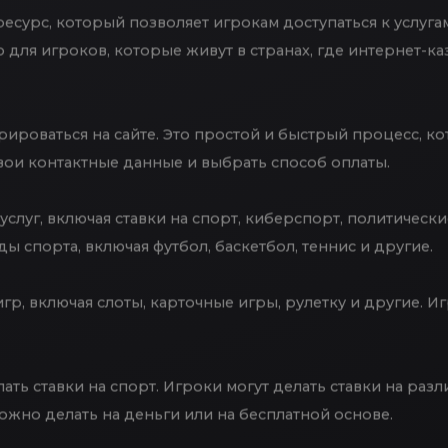
 место для игры в казино и ставок на спорт, то 1win – 
орая предлагает широкий спектр услуг и возможностей д
есурс, который позволяет игрокам доступаться к услугам
 для игроков, которые живут в странах, где интернет-
рироваться на сайте. Это простой и быстрый процесс, ко
вои контактные данные и выбрать способ оплаты.
услуг, включая ставки на спорт, киберспорт, политическ
ды спорта, включая футбол, баскетбол, теннис и другие.
игр, включая слоты, карточные игры, рулетку и другие. И