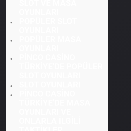
SLOT VE MASA
OYUNLARI
POPÜLER SLOT
OYUNLARI
POPÜLER MASA
OYUNLARI
PINCO CASINO
TÜRKIYE’DE POPÜLER
SLOT OYUNLARI
SLOT OYUNLARI
PINCO CASINO
TÜRKIYE’DE MASA
OYUNLARI VE
ONLARLA İLGILI
TAKTIKLER