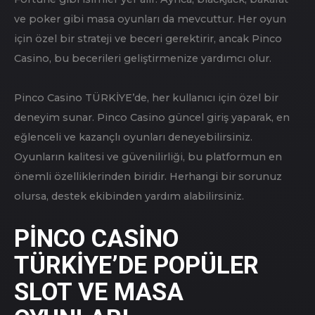
ve poker gibi masa oyunları da mevcuttur. Her oyun
için özel bir strateji ve beceri gerektirir, ancak Pinco
Casino, bu becerileri geliştirmenize yardımcı olur.
Pinco Casino TÜRKİYE’de, her kullanıcı için özel bir
deneyim sunar. Pinco Casino güncel giriş yaparak, en
eğlenceli ve kazançlı oyunları deneyebilirsiniz.
Oyunların kalitesi ve güvenilirliği, bu platformun en
önemli özelliklerinden biridir. Herhangi bir sorunuz
olursa, destek ekibinden yardım alabilirsiniz.
PINCO CASINO
TÜRKIYE’DE POPÜLER
SLOT VE MASA