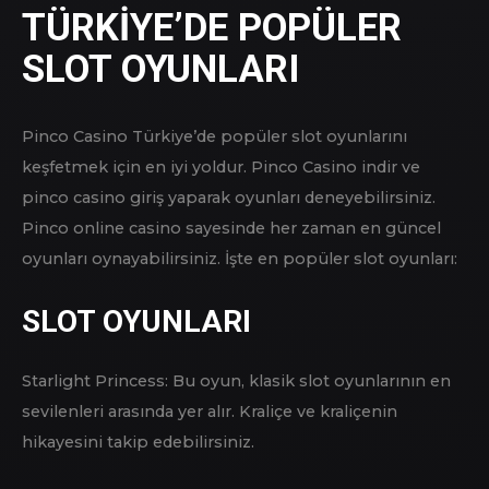
TÜRKIYE’DE POPÜLER
SLOT OYUNLARI
Pinco Casino Türkiye’de popüler slot oyunlarını
keşfetmek için en iyi yoldur. Pinco Casino indir ve
pinco casino giriş yaparak oyunları deneyebilirsiniz.
Pinco online casino sayesinde her zaman en güncel
oyunları oynayabilirsiniz. İşte en popüler slot oyunları:
SLOT OYUNLARI
Starlight Princess: Bu oyun, klasik slot oyunlarının en
sevilenleri arasında yer alır. Kraliçe ve kraliçenin
hikayesini takip edebilirsiniz.