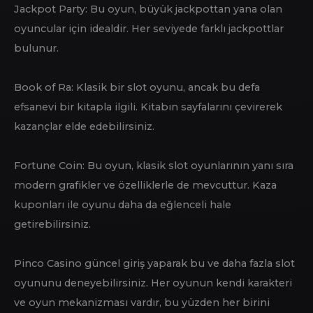
Jackpot Party: Bu oyun, büyük jackpottan yana olan
oyuncular için idealdir. Her seviyede farklı jackpottlar
bulunur.
Book of Ra: Klasik bir slot oyunu, ancak bu defa
efsanevi bir kitapla ilgili. Kitabın sayfalarını çevirerek
kazançlar elde edebilirsiniz.
Fortune Coin: Bu oyun, klasik slot oyunlarının yanı sıra
modern grafikler ve özelliklerle de mevcuttur. Kaza
kuponları ile oyunu daha da eğlenceli hale
getirebilirsiniz.
Pinco Casino güncel giriş yaparak bu ve daha fazla slot
oyununu deneyebilirsiniz. Her oyunun kendi karakteri
ve oyun mekanizması vardır, bu yüzden her birini