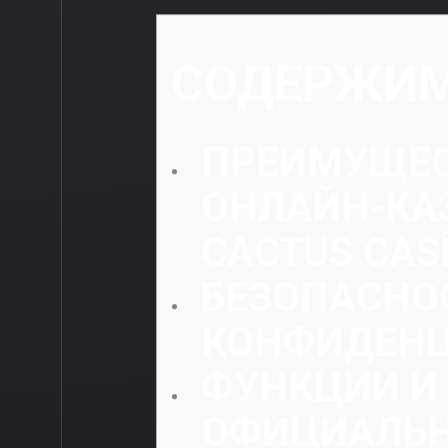
СОДЕРЖИ
ПРЕИМУЩЕ
ОНЛАЙН-КА
CACTUS CAS
БЕЗОПАСНО