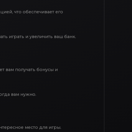
оков, используя современные
о ваша личная информация будет
цией, что обеспечивает его
ать играть и увеличить ваш банк.
ет вам получать бонусы и