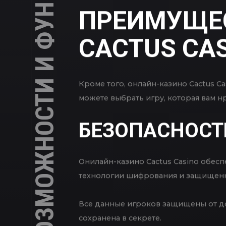
CACTUS CASINO ОФИЦИАЛЬНЫЙ САЙТ – ВОЗМОЖНОСТИ И ФУНКЦИИ ОНЛАЙН-КАЗИНО
Также, вам стоит обратить внимание
игровой опыт.
В целом, Cactus Casino – это отлич
способ провести свободное время, т
ПРЕИМУЩЕ
CACTUS CA
Кроме того, онлайн-казино Cactus C
можете выбрать игру, которая вам нра
БЕЗОПАСНОСТ