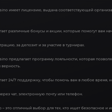
печивает безопасность и конфиденциальность своих игр
ные соединения.
тупа третьих лиц, и вы можете быть уверены в том, чт
asino имеет лицензию, выдана соответствующей организа
ает различные бонусы и акции, которые помогут вам нач
рацию, за депозит и за участие в турнирах.
asino предлагает программу лояльности, которая позволя
 верность.