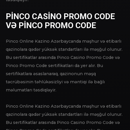
PINCO CASINO PROMO CODE
VƏ PINCO PROMO CODE
Pinco Online Kazino Azərbaycanda məşhur və etibarlı
qazinolara qədər yüksək standartları ilə məşğul olunur.
Bu sertifikatlar arasında Pinco Casino Promo Code və
Pinco Promo Code sertifikatları da yer alır. Bu
sertifikatlara əsaslanaraq, qazinonun məşq
təcrübəsinin təhlükəsizliyi və məntiqi ilə bağlı
məlumatları təsdiqləyir.
Pinco Online Kazino Azərbaycanda məşhur və etibarlı
qazinolara qədər yüksək standartları ilə məşğul olunur.
Bu sertifikatlar arasında Pinco Casino Promo Code və