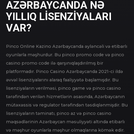
AZƏRBAYCANDA NƏ
YILLIQ LISENZIYALARI
VAR?
Pinco Online Kazino Azərbaycanda əyləncəli və etibarlı
oyunlarla məşhurdur. Bu pinco promo code və pinco
casino promo code ilə qarşınıqlaşdırılmış bir
platformadır. Pinco Casino Azərbaycanda 2021-ci ildə
əvvəl lisenziyalarını alaraq faaliyyətə başlamışdır. Bu
lisenziyaların verilməsi, pinco game və pinco casino
tərəfindən verilən hizmetlərin əsasında, Azərbaycanın
mütəxəssis və regulator tərəfindən təsdiqlənmişdir. Bu
lisenziyaların təminatı, pinco az və pinco casino
məqsədlərinin Azərbaycan məsuliyyəti altında etibarlı
və məşhur oyunlarla məşhur olmaqlarına kömək edir.