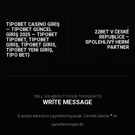
<
TIPOBET CASINO GIRIŞ
>
— TIPOBET GÜNCEL
22BET V ČESKÉ
GIRIŞ 2025 — TIPOBET
REPUBLICE –
TIPOBET, TIPOBET
SPOLEHLIVÝ HERNÍ
GIRIŞ, TIPOBET GIRIS,
PARTNER
TIPOBET YENI GIRIŞ,
TIPO BET}
TELL US ABOUT YOUR THOUGHTS
WRITE MESSAGE
E-posta adresiniz yayınlanmayacak.
Gerekli alanlar
*
ile
işaretlenmişlerdir