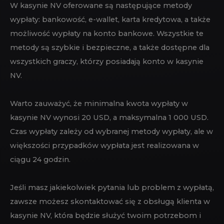
W kasynie NV oferowane są następujące metody
wypłaty: bankowość, e-wallet, karta kredytowa, a także
możliwość wypłaty na konto bankowe. Wszystkie te
metody są szybkie i bezpieczne, a także dostępne dla
wszystkich graczy, którzy posiadają konto w kasynie
NV.
Warto zauważyć, że minimalna kwota wypłaty w
kasynie NV wynosi 20 USD, a maksymalna 1 000 USD.
Czas wypłaty zależy od wybranej metody wypłaty, ale w
większości przypadków wypłata jest realizowana w
ciągu 24 godzin.
Jeśli masz jakiekolwiek pytania lub problem z wypłatą,
zawsze możesz skontaktować się z obsługą klienta w
kasynie NV, która będzie służyć twoim potrzebom i