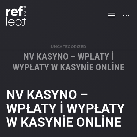
UNCATEGORIZED
NV KASYNO – WPŁATY I
WYPŁATY W KASYNIE ONLINE
NV KASYNO –
WPŁATY I WYPŁATY
W KASYNIE ONLINE