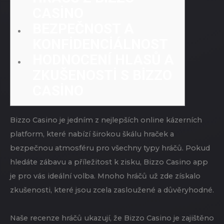
CASINO
BEZPEČNOST A
KONFIDENCIÁLNOST
HODNOCENÍ HLASŮ A
ZKUŠENOSTI S BIZZO
CASINO
Bizzo Casino je jedním z nejlepších online kázerních
platform, které nabízí širokou škálu hraček a
bezpečnou atmosféru pro všechny typy hráčů. Pokud
hledáte zábavu a příležitost k zisku, Bizzo Casino app
je pro vás ideální volba. Mnoho hráčů už zde získalo
zkušenosti, které jsou zcela zasloužené a důvěryhodné.
Naše recenze hráčů ukazují, že Bizzo Casino je zajištěno