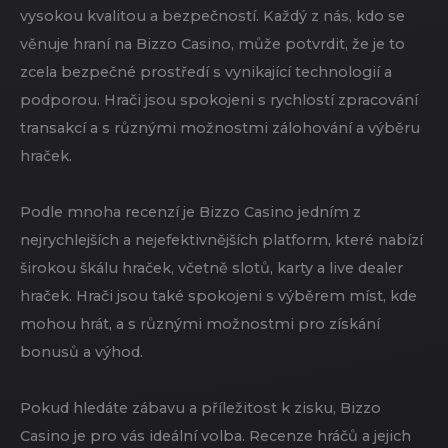
vysokou kvalitou a bezpečností. Každý z nás, kdo se
věnuje hraní na Bizzo Casino, může potvrdit, že je to
zcela bezpečné prostředí s vynikající technologií a
podporou. Hrači jsou spokojeni s rychlostí zpracování
transakcí a s různými možnostmi zálohování a výběru
hraček.
Podle mnoha recenzí je Bizzo Casino jedním z
nejrychlejších a nejefektivnějších platform, které nabízí
širokou škálu hraček, včetně slotů, karty a live dealer
hraček. Hrači jsou také spokojeni s výběrem míst, kde
mohou hrát, a s různými možnostmi pro získání
bonusů a výhod.
Pokud hledáte zábavu a příležitost k zisku, Bizzo
Casino je pro vás ideální volba. Recenze hráčů a jejich