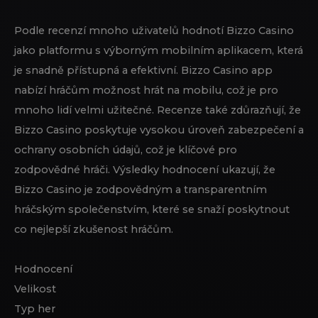
Podle recenzí mnoho uživatelů hodnotí Bizzo Casino
jako platformu s výborným mobilním aplikacem, která
je snadně přístupná a efektivní. Bizzo Casino app
nabízí hráčům možnost hrát na mobilu, což je pro
mnoho lidí velmi užitečné. Recenze také zdůrazňují, že
Bizzo Casino poskytuje vysokou úroveň zabezpečení a
ochrany osobních údajů, což je klíčové pro
zodpovědné hráči. Výsledky hodnocení ukazují, že
Bizzo Casino je zodpovědným a transparentním
hráčským společenstvím, které se snaží poskytnout
co nejlepší zkušenost hráčům.
Hodnocení
Velikost
Typ her