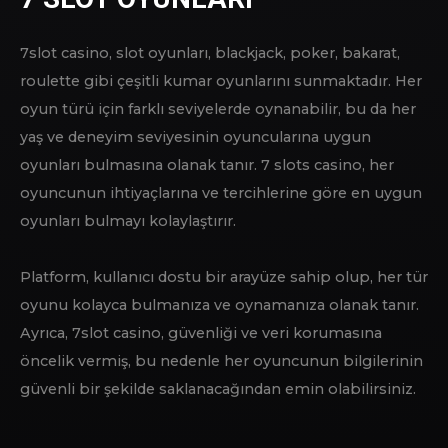
7slot casino, slot oyunları, blackjack, poker, bakarat,
roulette gibi çeşitli kumar oyunlarını sunmaktadır. Her
oyun türü için farklı seviyelerde oynanabilir, bu da her
yaş ve deneyim seviyesinin oyuncularına uygun
oyunları bulmasına olanak tanır. 7 slots casino, her
oyuncunun ihtiyaçlarına ve tercihlerine göre en uygun
oyunları bulmayı kolaylaştırır.
Platform, kullanıcı dostu bir arayüze sahip olup, her tür
oyunu kolayca bulmanıza ve oynamanıza olanak tanır.
Ayrıca, 7slot casino, güvenliği ve veri korumasına
öncelik vermiş, bu nedenle her oyuncunun bilgilerinin
güvenli bir şekilde saklanacağından emin olabilirsiniz.