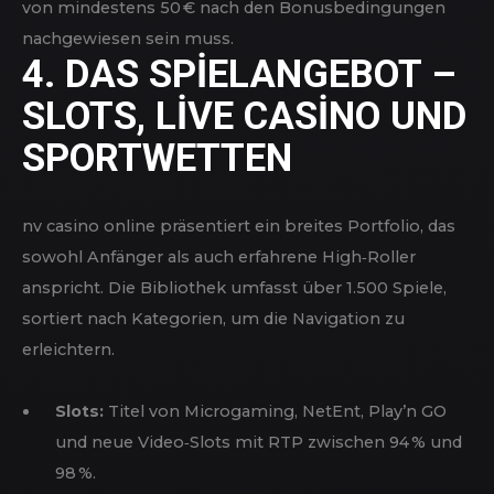
von mindestens 50 € nach den Bonusbedingungen
nachgewiesen sein muss.
4. DAS SPIELANGEBOT –
SLOTS, LIVE CASINO UND
SPORTWETTEN
nv casino online präsentiert ein breites Portfolio, das
sowohl Anfänger als auch erfahrene High‑Roller
anspricht. Die Bibliothek umfasst über 1.500 Spiele,
sortiert nach Kategorien, um die Navigation zu
erleichtern.
Slots:
Titel von Microgaming, NetEnt, Play’n GO
und neue Video‑Slots mit RTP zwischen 94 % und
98 %.