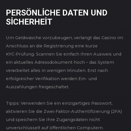
PERSÖNLICHE DATEN UND
SICHERHEIT
Um Geldwäsche vorzubeugen, verlangt das Casino im
Anschluss an die Registrierung eine kurze
KYC‑Prüfung. Scannen Sie einfach Ihren Ausweis und
ein aktuelles Adressdokument hoch – das System
verarbeitet alles in wenigen Minuten. Erst nach
erfolgreicher Verifikation werden Ein- und
Auszahlungen freigeschaltet.
Tipps: Verwenden Sie ein einzigartiges Passwort,
aktivieren Sie die Zwei‑Faktor‑Authentifizierung (2FA)
und speichern Sie Ihre Zugangsdaten nicht
unverschlüsselt auf öffentlichen Computern.