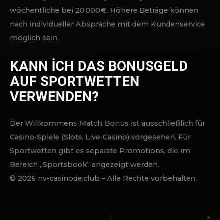
wöchentliche bei 20 000 €. Höhere Beträge können
nach individueller Absprache mit dem Kundenservice
möglich sein.
KANN ICH DAS BONUSGELD
AUF SPORTWETTEN
VERWENDEN?
Der Willkommens‑Match‑Bonus ist ausschließlich für
Casino‑Spiele (Slots, Live‑Casino) vorgesehen. Für
Sportwetten gibt es separate Promotions, die im
Bereich „Sportsbook“ angezeigt werden.
© 2026 nv-casinode.club – Alle Rechte vorbehalten.
>