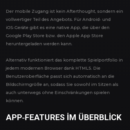
Der mobile Zugang ist kein Afterthought, sondern ein
vollwertiger Teil des Angebots. Für Android‑ und
iOS‑Geräte gibt es eine native App, die über den
Google Play Store bzw. den Apple App Store
heruntergeladen werden kann.
Alternativ funktioniert das komplette Spielportfolio in
jedem modernen Browser dank HTML5. Die
Benutzeroberfläche passt sich automatisch an die
Bildschirmgröße an, sodass Sie sowohl im Sitzen als
auch unterwegs ohne Einschränkungen spielen
können.
APP‑FEATURES IM ÜBERBLICK