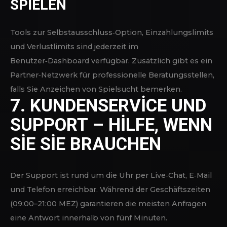
SPIELEN
Tools zur Selbstausschluss‑Option, Einzahlungslimits
und Verlustlimits sind jederzeit im
Benutzer‑Dashboard verfügbar. Zusätzlich gibt es ein
Partner‑Netzwerk für professionelle Beratungsstellen,
falls Sie Anzeichen von Spielsucht bemerken.
7. KUNDENSERVICE UND
SUPPORT – HILFE, WENN
SIE SIE BRAUCHEN
Der Support ist rund um die Uhr per Live‑Chat, E‑Mail
und Telefon erreichbar. Während der Geschäftszeiten
(09:00–21:00 MEZ) garantieren die meisten Anfragen
eine Antwort innerhalb von fünf Minuten.