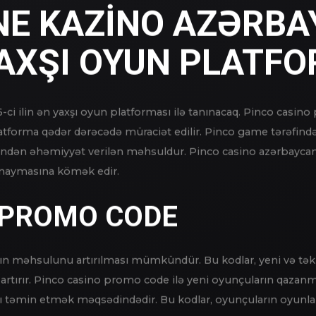
hsulunun təminatıdır.
NE KAZINO AZƏRB
YAXŞI OYUN PLATF
ci ilin ən yaxşı oyun platforması ilə tanınacaq. Pinco casin
latforma qədər dərəcədə müraciət edilir. Pinco game tərəfind
indən əhəmiyyət verilən məhsuldur. Pinco casino azərbaycan 
ynaymasına kömək edir.
 PROMO CODE
ın məhsulunu artırılması mümkündür. Bu kodlar, yeni və tək
rtırır. Pinco casino promo code ilə yeni oyunçuların qazanma