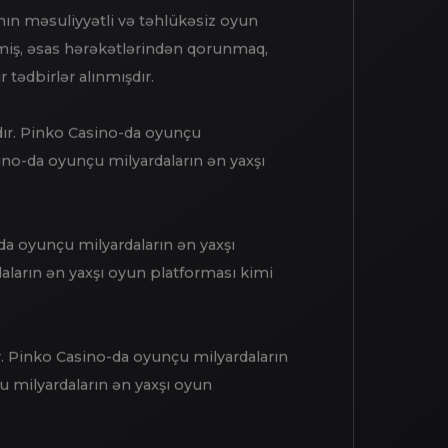
nın məsuliyyətli və təhlükəsiz oyun
lmiş, əsas hərəkətlərindən qorunmaq,
tədbirlər alınmışdır.
ır. Pinko Casino-da oyunçu
sino-da oyunçu milyardaların ən yaxşı
da oyunçu milyardaların ən yaxşı
aların ən yaxşı oyun platforması kimi
. Pinko Casino-da oyunçu milyardaların
u milyardaların ən yaxşı oyun