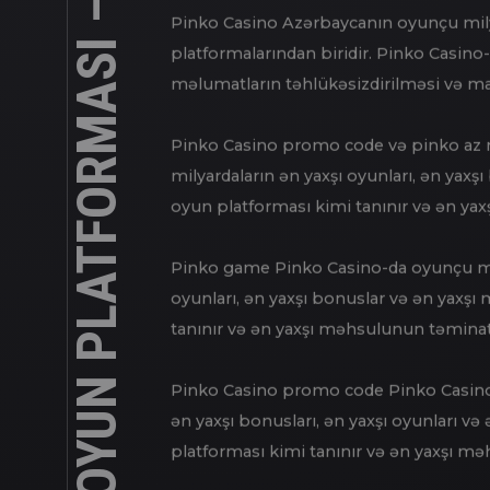
MƏLUMATLA
Pinko Casino Azərbaycanın oyunçu milya
platformalarından biridir. Pinko Casin
məlumatların təhlükəsizdirilməsi və mal
Pinko Casino promo code və pinko az 
milyardaların ən yaxşı oyunları, ən yax
oyun platforması kimi tanınır və ən ya
Pinko game Pinko Casino-da oyunçu mily
oyunları, ən yaxşı bonuslar və ən yaxşı
tanınır və ən yaxşı məhsulunun təminatı
Pinko Casino promo code Pinko Casino-d
ən yaxşı bonusları, ən yaxşı oyunları v