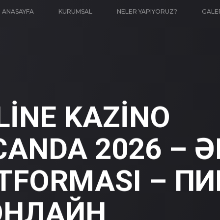
ANASAYFA
KURUMSAL
NELER YAPIYORUZ?
GALE
LINE KAZINO
ANDA 2026 – Ə
TFORMASI – П