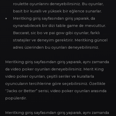
roulette oyunlarını deneyebilirsiniz. Bu oyunlar,
basit bir kurallı ve yüksek bir eğlence sunarlar.
Meritking giriş sayfasından giriş yaparak, da
oynanabilecek bir dizi table game de mevcuttur.
Baccarat, sic bo ve pai gow gibi oyunlar, farklı
stratejiler ve deneyim gerektirir. Meritking güncel
adres üzerinden bu oyunları deneyebilirsiniz.
Meritking giriş sayfasından giriş yaparak, aynı zamanda
da video poker oyunları deneyebilirsiniz. Merit King
video poker oyunları, çeşitli seriler ve kurallarla
oyuncuların tercihlerine göre seçebilirsiniz. Özellikle
“Jacks or Better” serisi, video poker oyunları arasında
popülerdir.
Meritking giriş sayfasından giriş yaparak, aynı zamanda