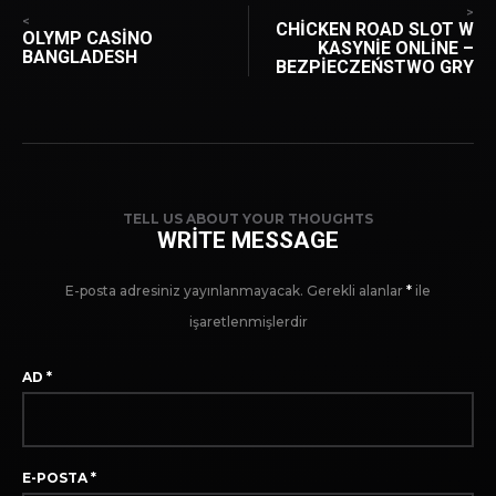
>
<
CHICKEN ROAD SLOT W
OLYMP CASINO
KASYNIE ONLINE –
BANGLADESH
BEZPIECZEŃSTWO GRY
TELL US ABOUT YOUR THOUGHTS
WRITE MESSAGE
E-posta adresiniz yayınlanmayacak.
Gerekli alanlar
*
ile
işaretlenmişlerdir
AD
*
E-POSTA
*