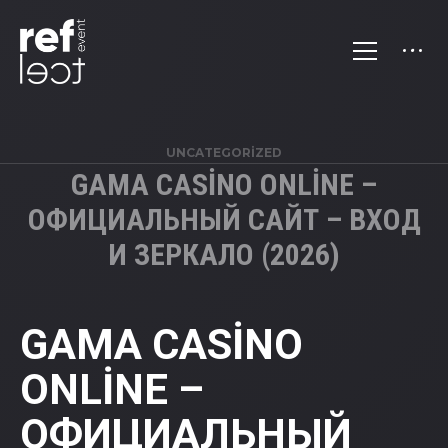
UNCATEGORIZED
GAMA CASINO ONLINE –
ОФИЦИАЛЬНЫЙ САЙТ – ВХОД
И ЗЕРКАЛО (2026)
GAMA CASINO
ONLINE –
ОФИЦИАЛЬНЫЙ