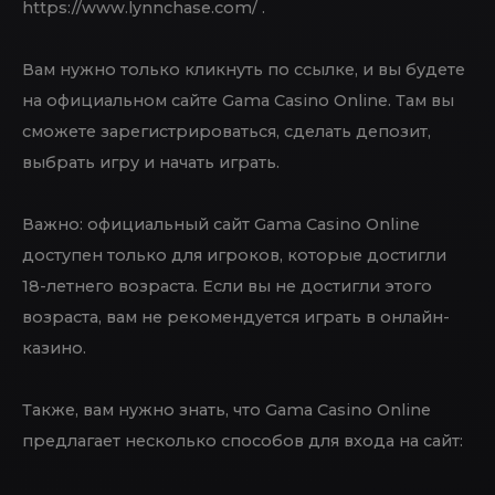
https://www.lynnchase.com/ .
Вам нужно только кликнуть по ссылке, и вы будете
на официальном сайте Gama Casino Online. Там вы
сможете зарегистрироваться, сделать депозит,
выбрать игру и начать играть.
Важно: официальный сайт Gama Casino Online
доступен только для игроков, которые достигли
18-летнего возраста. Если вы не достигли этого
возраста, вам не рекомендуется играть в онлайн-
казино.
Также, вам нужно знать, что Gama Casino Online
предлагает несколько способов для входа на сайт: