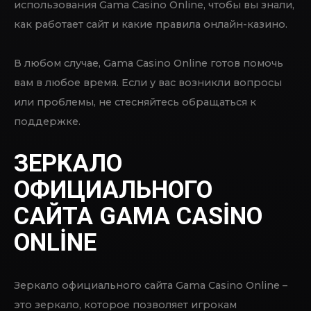
использования Gama Casino Online, чтобы вы знали,
как работает сайт и какие правила онлайн-казино.
В любом случае, Gama Casino Online готов помочь
вам в любое время. Если у вас возникли вопросы
или проблемы, не стесняйтесь обращаться к
поддержке.
ЗЕРКАЛО
ОФИЦИАЛЬНОГО
САЙТА GAMA CASINO
ONLINE
Зеркало официального сайта Gama Casino Online –
это зеркало, которое позволяет игрокам