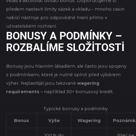
vklad a aktivovat uvítací bonus. Doporučujeme si
předem nastavit limity sázek a vkladu – mnoho casin
nabízí nástroje pro odpovědné hraní přímo v
uživatelském rozhraní.
BONUSY A PODMÍNKY –
ROZBALÍME SLOŽITOSTI
Bonusy jsou hlavním lákadlem, ale často jsou spojeny
s podmínkami, které je nutné splnit před výběrem
výher. Nejčastější jsou takzvané
wagering
requirements
– například 30× bonusový kredit.
Typické bonusy a podmínky
Bonus
Výše
Wagering
Poznámk
100 % do
Platí na