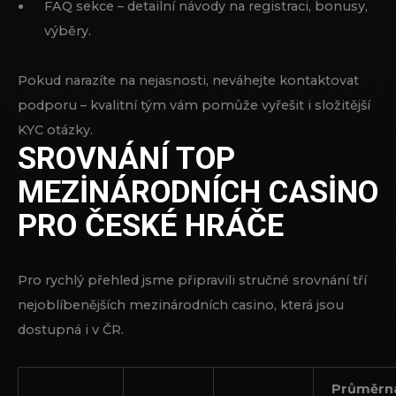
FAQ sekce – detailní návody na registraci, bonusy,
výběry.
Pokud narazíte na nejasnosti, neváhejte kontaktovat
podporu – kvalitní tým vám pomůže vyřešit i složitější
KYC otázky.
SROVNÁNÍ TOP
MEZINÁRODNÍCH CASINO
PRO ČESKÉ HRÁČE
Pro rychlý přehled jsme připravili stručné srovnání tří
nejoblíbenějších mezinárodních casino, která jsou
dostupná i v ČR.
Průměrn