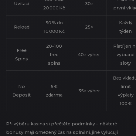
Uvítací
30×
20 000 Kč
první vkla
50 % do
Každý
Reload
25×
10 000 Kč
týden
20–100
Platí jen n
Free
free
40× výher
vybrané
Spins
spins
sloty
Bez vkladu
No
5 €
limit
35× výher
Deposit
zdarma
výplaty
100 €
Při výběru kasina si přečtěte podmínky – některé
bonusy mají omezený čas na splnění, jiné vylučují