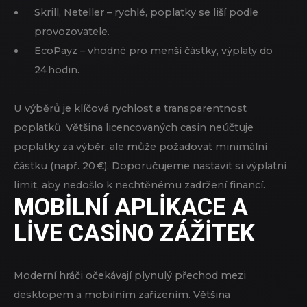
Skrill, Neteller – rychlé, poplatky se liší podle
provozovatele.
EcoPayz – vhodné pro menší částky, výplaty do
24 hodin.
U výběrů je klíčová rychlost a transparentnost
poplatků. Většina licencovaných casin neúčtuje
poplatky za výběr, ale může požadovat minimální
částku (např. 20 €). Doporučujeme nastavit si výplatní
limit, aby nedošlo k nechtěnému zadržení financí.
MOBILNÍ APLIKACE A
LIVE CASINO ZÁŽITEK
Moderní hráči očekávají plynulý přechod mezi
desktopem a mobilním zařízením. Většina