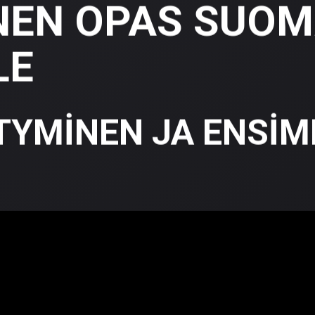
N SUOMI KASINO
NEN OPAS SUOM
LE
TYMINEN JA ENSI