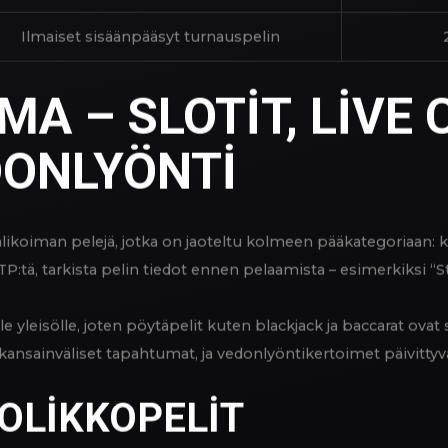
Kuvaus
Kierrät
100 % talletusbonus + 20 ilmaiskierrosta
10 % menetyksistä takaisin viikonloppuna
Ei kierrät
Ilmaiset sisäänpääsyt turnauspelin
MA – SLOTIT, LIVE
DONLYÖNTI
likoiman pelejä, jotka on jaoteltu kolmeen pääkategoriaan: kol
P:tä, tarkista pelin tiedot ennen pelaamista – esimerkiksi “St