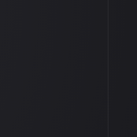
RI
REFERANSLAR
İNSAN KAYNAKLARI