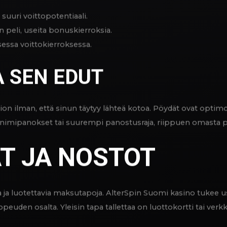
yleisölle, joten pöytäpelit kuten blackjack ja baccarat ovat su
 kansainväliset tapahtumat, ja vedonlyöntikertoimet päivittyvät
OLIKKOPELIT
 suuri voittopotentiaali.
 peli, useita bonuskierroksia.
sessa voittokierroksessa.
A SEN EDUT
ion ilman, että sinun täytyy lähteä kotoa. Pöydät ovat optimoi
nimipanokset tai suurempi panostusraja, riippuen omasta pe