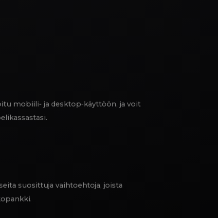
omenkielisillä jakajilla.
 reaaliaikaisesti.
tu mobiili- ja desktop‑käyttöön, ja voit
likassastasi.