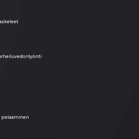
ANASAYFA
KURUMSAL
NELER YAPIYORUZ?
GALE
askeleet
a urheiluvedonlyönti