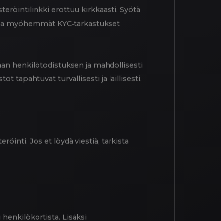
röintilinkki erottuu kirkkaasti. Syötä
, jotta myöhemmät KYC‑tarkastukset
an henkilötodistuksen ja mahdollisesti
t tapahtuvat turvallisesti ja laillisesti.