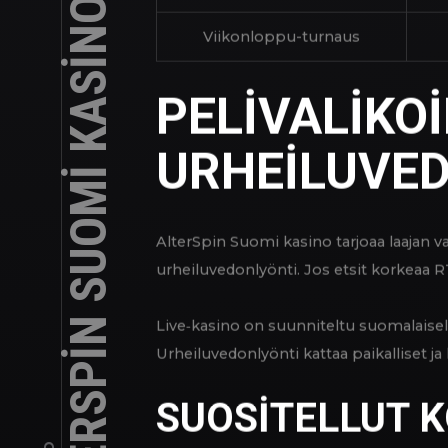
Bonus
Tervetulobonus
Uuden pelaajan cashback
Viikonloppu-turnaus
PELIVALIKOI
URHEILUVE
AlterSpin Suomi kasino tarjoaa laajan va
urheiluvedonlyönti. Jos etsit korkeaa RT