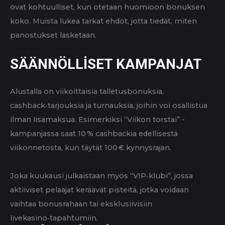
ovat kohtuulliset, kun otetaan huomioon bonuksen
koko. Muista lukea tarkat ehdot, jotta tiedät, miten
panostukset lasketaan.
SÄÄNNÖLLISET KAMPANJAT
Alustalla on viikoittaisia talletusbonuksia,
cashback‑tarjouksia ja turnauksia, joihin voi osallistua
ilman lisämaksua. Esimerkiksi “Viikon torstai” -
kampanjassa saat 10 % cashbackia edellisestä
viikonnetosta, kun täytät 100 € kynnysrajan.
Joka kuukausi julkaistaan myös “VIP‑klubi”, jossa
aktiiviset pelaajat keräävät pisteitä, jotka voidaan
vaihtaa bonusrahaan tai eksklusiivisiin
livekasino‑tapahtumiin.