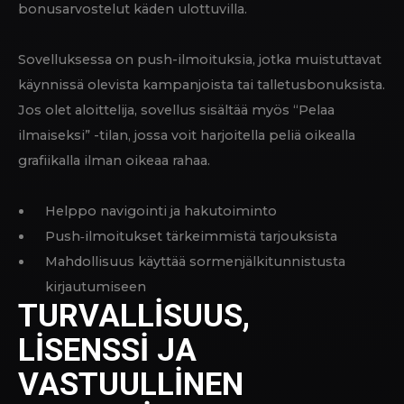
bonusarvostelut käden ulottuvilla.
Sovelluksessa on push-ilmoituksia, jotka muistuttavat
käynnissä olevista kampanjoista tai talletusbonuksista.
Jos olet aloittelija, sovellus sisältää myös “Pelaa
ilmaiseksi” -tilan, jossa voit harjoitella peliä oikealla
grafiikalla ilman oikeaa rahaa.
Helppo navigointi ja hakutoiminto
Push‑ilmoitukset tärkeimmistä tarjouksista
Mahdollisuus käyttää sormenjälkitunnistusta
kirjautumiseen
TURVALLISUUS,
LISENSSI JA
VASTUULLINEN