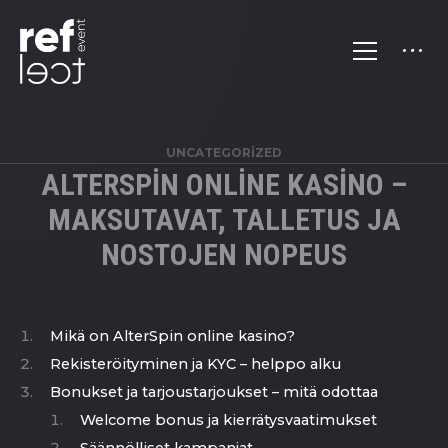
UNCATEGORIZED
ALTERSPIN ONLINE KASINO –
MAKSUTAVAT, TALLETUS JA
NOSTOJEN NOPEUS
Mikä on AlterSpin online kasino?
Rekisteröityminen ja KYC – helppo alku
Bonukset ja tarjoustarjoukset – mitä odottaa
Welcome bonus ja kierrätysvaatimukset
Säännölliset kampanjat