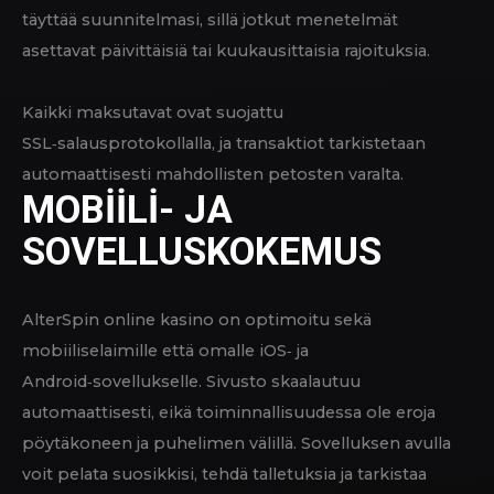
täyttää suunnitelmasi, sillä jotkut menetelmät
asettavat päivittäisiä tai kuukausittaisia rajoituksia.
Kaikki maksutavat ovat suojattu
SSL‑salausprotokollalla, ja transaktiot tarkistetaan
automaattisesti mahdollisten petosten varalta.
MOBIILI- JA
SOVELLUSKOKEMUS
AlterSpin online kasino on optimoitu sekä
mobiiliselaimille että omalle iOS‑ ja
Android‑sovellukselle. Sivusto skaalautuu
automaattisesti, eikä toiminnallisuudessa ole eroja
pöytäkoneen ja puhelimen välillä. Sovelluksen avulla
voit pelata suosikkisi, tehdä talletuksia ja tarkistaa