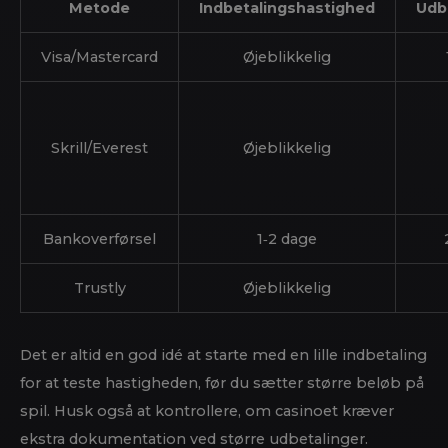
Metode
Indbetalingshastighed
Udb
Visa/Mastercard
Øjeblikkelig
Skrill/Everest
Øjeblikkelig
Bankoverførsel
1‑2 dage
Trustly
Øjeblikkelig
Det er altid en god idé at starte med en lille indbetaling
for at teste hastigheden, før du sætter større beløb på
spil. Husk også at kontrollere, om casinoet kræver
ekstra dokumentation ved større udbetalinger.