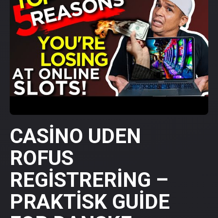
CASINO UDEN
ROFUS
REGISTRERING –
PRAKTISK GUIDE