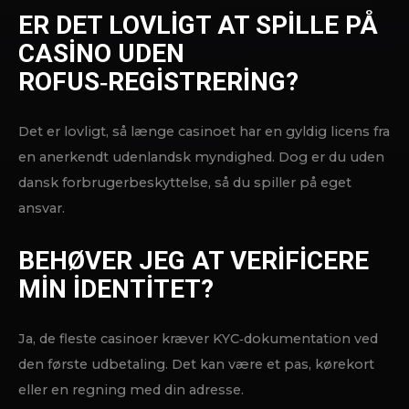
ER DET LOVLIGT AT SPILLE PÅ
CASINO UDEN
ROFUS‑REGISTRERING?
Det er lovligt, så længe casinoet har en gyldig licens fra
en anerkendt udenlandsk myndighed. Dog er du uden
dansk forbrugerbeskyttelse, så du spiller på eget
ansvar.
BEHØVER JEG AT VERIFICERE
MIN IDENTITET?
Ja, de fleste casinoer kræver KYC‑dokumentation ved
den første udbetaling. Det kan være et pas, kørekort
eller en regning med din adresse.