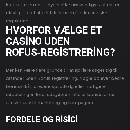
kontrol, men det betyder ikke nødvendigvis, at det er
ulovligt – blot at det falder uden for den danske
regulering.
HVORFOR VÆLGE ET
CASINO UDEN
ROFUS‑REGISTRERING?
Der kan være flere grunde til, at spillere søger sig til
casinoer uden Rofus‑registrering. Nogle oplever bedre
bonusvilkår, bredere spiludvalg eller hurtigere
udbetalinger, fordi udbyderen ikke er bundet af de
danske krav til marketing og kampagner.
FORDELE OG RISICI