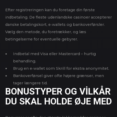
Efter registreringen kan du foretage din første
indbetaling. De fleste udenlandske casinoer accepterer
danske betalingskort, e‑wallets og bankoverførsler.
Vælg den metode, du foretrækker, og læs
betingelserne for eventuelle gebyrer.
Indbetal med Visa eller Mastercard – hurtig
behandling.
Brug en e‑wallet som Skrill for ekstra anonymitet.
Bankoverførsel giver ofte højere grænser, men
tager længere tid.
BONUSTYPER OG VILKÅR
DU SKAL HOLDE ØJE MED