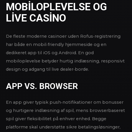
MOBILOPLEVELSE OG
LIVE CASINO
De fleste moderne casinoer uden Rofus‑registrering
har både en mobil‑friendly hjemmeside og en
dedikeret app til iOS og Android. En god
mobiloplevelse betyder hurtig indlæsning, responsivt
design og adgang til live dealer‑borde.
APP VS. BROWSER
En app giver typisk push‑notifikationer om bonusser
og hurtigere indlæsning af spil, mens browserbaseret
spil giver fleksibilitet på enhver enhed. Begge
platforme skal understøtte sikre betalingsløsninger,