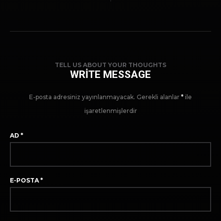
TELL US ABOUT YOUR THOUGHTS
WRITE MESSAGE
E-posta adresiniz yayınlanmayacak.
Gerekli alanlar
*
ile
işaretlenmişlerdir
AD
*
E-POSTA
*