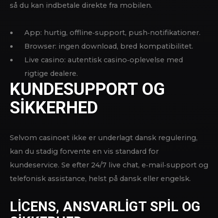
så du kan indbetale direkte fra mobilen.
App: hurtig, offline‑support, push‑notifikationer.
Browser: ingen download, bred kompatibilitet.
Live casino: autentisk casino‑oplevelse med
rigtige dealere.
KUNDESUPPORT OG
SIKKERHED
Selvom casinoet ikke er underlagt dansk regulering,
kan du stadig forvente en vis standard for
kundeservice. Se efter 24/7 live chat, e‑mail‑support og
telefonisk assistance, helst på dansk eller engelsk.
LICENS, ANSVARLIGT SPIL OG