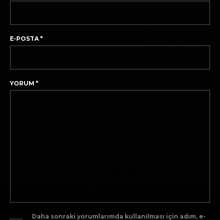
E-POSTA
*
YORUM
*
Daha sonraki yorumlarımda kullanılması için adım, e-