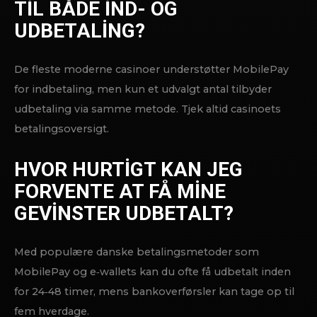
TIL BÅDE IND- OG
UDBETALING?
De fleste moderne casinoer understøtter MobilePay
for indbetaling, men kun et udvalgt antal tilbyder
udbetaling via samme metode. Tjek altid casinoets
betalingsoversigt.
HVOR HURTIGT KAN JEG
FORVENTE AT FÅ MINE
GEVINSTER UDBETALT?
Med populære danske betalingsmetoder som
MobilePay og e‑wallets kan du ofte få udbetalt inden
for 24‑48 timer, mens bankoverførsler kan tage op til
fem hverdage.