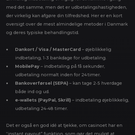
med det samme, men det er udbetalingshastigheden,
der virkelig kan afgøre din tilfredshed. Her er en kort
oversigt over de mest almindelige metoder i Danmark
og deres typiske behandlingstid.
Dankort / Visa / MasterCard
– øjeblikkelig
indbetaling, 1‑3 bankdage for udbetaling.
MobilePay
– indbetaling på få sekunder,
udbetaling normalt inden for 24 timer.
Bankoverførsel (SEPA)
– kan tage 2‑5 hverdage
både ind og ud.
e-wallets (PayPal, Skrill)
– indbetaling øjeblikkelig,
udbetaling 24‑48 timer.
Det er også en god idé at tjekke, om casinoet har en
“instant payout” funktion, som gør det muligt at