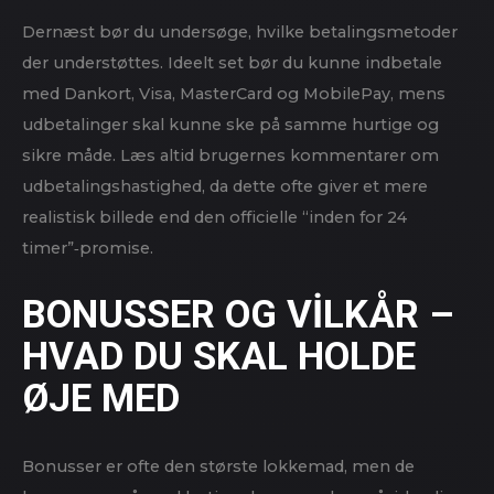
Dernæst bør du undersøge, hvilke betalingsmetoder
der understøttes. Ideelt set bør du kunne indbetale
med Dankort, Visa, MasterCard og MobilePay, mens
udbetalinger skal kunne ske på samme hurtige og
sikre måde. Læs altid brugernes kommentarer om
udbetalingshastighed, da dette ofte giver et mere
realistisk billede end den officielle “inden for 24
timer”‑promise.
BONUSSER OG VILKÅR –
HVAD DU SKAL HOLDE
ØJE MED
Bonusser er ofte den største lokkemad, men de