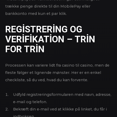
trække penge direkte til din MobilePay eller
bankkonto med kun et par klik.
REGISTRERING OG
VERIFIKATION – TRIN
FOR TRIN
Processen kan variere lidt fra casino til casino, men de
fleste følger et lignende mønster. Her er en enkel
checkliste, så du ved, hvad du kan forvente.
Udfyld registreringsformularen med navn, adresse,
e‑mail og telefon.
Bekræft din e‑mail ved at klikke på linket, du får i
indboksen.