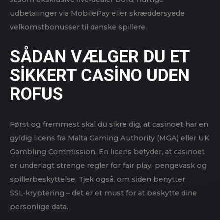
udbetalinger via MobilePay eller skræddersyede
velkomstbonusser til danske spillere.
SÅDAN VÆLGER DU ET
SIKKERT CASINO UDEN
ROFUS
Først og fremmest skal du sikre dig, at casinoet har en
gyldig licens fra Malta Gaming Authority (MGA) eller UK
Gambling Commission. En licens betyder, at casinoet
er underlagt strenge regler for fair play, pengevask og
spillerbeskyttelse. Tjek også, om siden benytter
SSL‑kryptering – det er et must for at beskytte dine
personlige data.