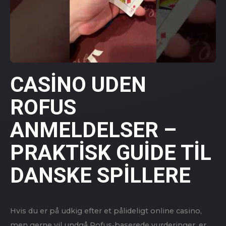
CASINO UDEN
ROFUS
ANMELDELSER –
PRAKTISK GUIDE TIL
DANSKE SPILLERE
Hvis du er på udkig efter et pålideligt online casino,
men gerne vil undgå Rofus‑baserede vurderinger, er