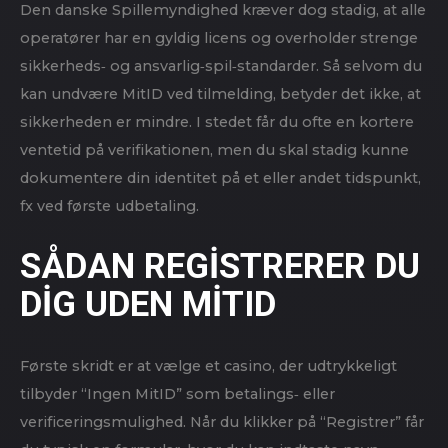
Den danske Spillemyndighed kræver dog stadig, at alle
operatører har en gyldig licens og overholder strenge
sikkerheds‑ og ansvarlig‑spil‑standarder. Så selvom du
kan undvære MitID ved tilmelding, betyder det ikke, at
sikkerheden er mindre. I stedet får du ofte en kortere
ventetid på verifikationen, men du skal stadig kunne
dokumentere din identitet på et eller andet tidspunkt,
fx ved første udbetaling.
SÅDAN REGISTRERER DU
DIG UDEN MITID
Første skridt er at vælge et casino, der udtrykkeligt
tilbyder “Ingen MitID” som betalings‑ eller
verificeringsmulighed. Når du klikker på “Registrer” får