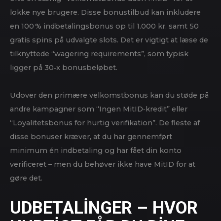
lokke nye brugere. Disse bonustilbud kan inkludere
en 100 % indbetalingsbonus op til 1.000 kr. samt 50
gratis spins på udvalgte slots. Det er vigtigt at læse de
tilknyttede “wagering requirements”, som typisk
ligger på 30‑x bonusbeløbet.
Udover den primære velkomstbonus kan du støde på
andre kampagner som “Ingen MitID‑kredit” eller
“Loyalitetsbonus for hurtig verifikation”. De fleste af
disse bonuser kræver, at du har gennemført
minimum én indbetaling og har fået din konto
verificeret – men du behøver ikke have MitID for at
gøre det.
UDBETALINGER – HVOR