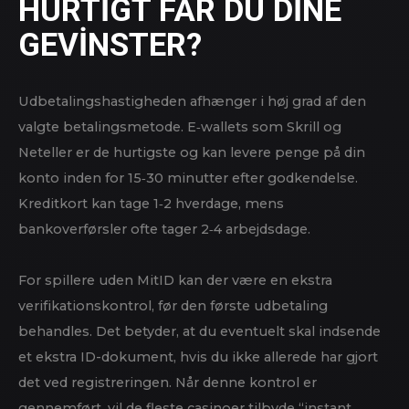
HURTIGT FÅR DU DINE
GEVINSTER?
Udbetalingshastigheden afhænger i høj grad af den
valgte betalingsmetode. E‑wallets som Skrill og
Neteller er de hurtigste og kan levere penge på din
konto inden for 15‑30 minutter efter godkendelse.
Kreditkort kan tage 1‑2 hverdage, mens
bankoverførsler ofte tager 2‑4 arbejdsdage.
For spillere uden MitID kan der være en ekstra
verifikationskontrol, før den første udbetaling
behandles. Det betyder, at du eventuelt skal indsende
et ekstra ID-dokument, hvis du ikke allerede har gjort
det ved registreringen. Når denne kontrol er
gennemført, vil de fleste casinoer tilbyde “instant