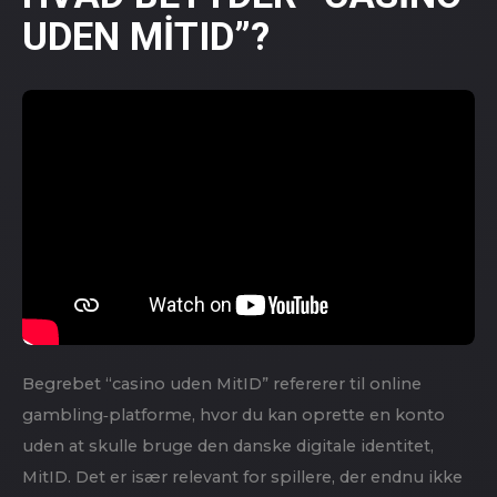
UDEN MITID”?
Begrebet “casino uden MitID” refererer til online
gambling‑platforme, hvor du kan oprette en konto
uden at skulle bruge den danske digitale identitet,
MitID. Det er især relevant for spillere, der endnu ikke