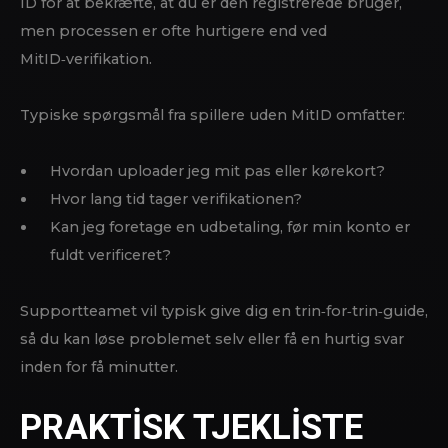
ID for at bekræfte, at du er den registrerede bruger,
men processen er ofte hurtigere end ved
MitID‑verifikation.
Typiske spørgsmål fra spillere uden MitID omfatter:
Hvordan uploader jeg mit pas eller kørekort?
Hvor lang tid tager verifikationen?
Kan jeg foretage en udbetaling, før min konto er
fuldt verificeret?
Supportteamet vil typisk give dig en trin‑for‑trin‑guide,
så du kan løse problemet selv eller få en hurtig svar
inden for få minutter.
PRAKTISK TJEKLISTE