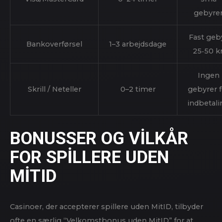
gebyre
Fast geb
Bankoverførsel
1–3 arbejdsdage
25‑50 kr
Ingen
Skrill / Neteller
0–2 timer
gebyrer f
indbetali
BONUSSER OG VILKÅR
FOR SPILLERE UDEN
MITID
Casinoer, der accepterer spillere uden MitID, tilbyder
ofte en særlig “Velkomstbonus uden MitID” for at