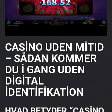
CASINO UDEN MITID
– SÅDAN KOMMER
DU I GANG UDEN
DIGITAL
IDENTIFIKATION
HVAD BETYDER “CASINO