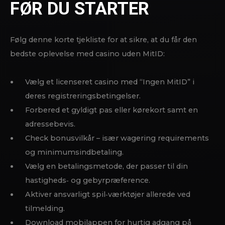
FØR DU STARTER
Følg denne korte tjekliste for at sikre, at du får den
bedste oplevelse med casino uden MitID:
Vælg et licenseret casino med “Ingen MitID” i
deres registreringsbetingelser.
Forbered et gyldigt pas eller kørekort samt en
adressebevis.
Check bonusvilkår – især wagering requirements
og minimumsindbetaling.
Vælg en betalingsmetode, der passer til din
hastigheds‑ og gebyrpræference.
Aktiver ansvarligt spil‑værktøjer allerede ved
tilmelding.
Download mobilappen for hurtig adgang på